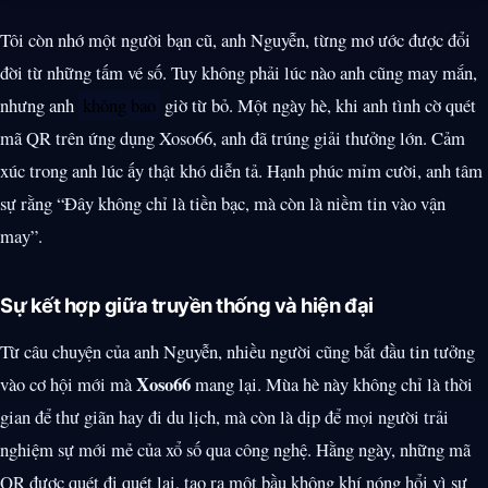
Tôi còn nhớ một người bạn cũ, anh Nguyễn, từng mơ ước được đổi
đời từ những tấm vé số. Tuy không phải lúc nào anh cũng may mắn,
nhưng anh
không bao
giờ từ bỏ. Một ngày hè, khi anh tình cờ quét
mã QR trên ứng dụng Xoso66, anh đã trúng giải thưởng lớn. Cảm
xúc trong anh lúc ấy thật khó diễn tả. Hạnh phúc mỉm cười, anh tâm
sự rằng “Đây không chỉ là tiền bạc, mà còn là niềm tin vào vận
may”.
Sự kết hợp giữa truyền thống và hiện đại
Từ câu chuyện của anh Nguyễn, nhiều người cũng bắt đầu tin tưởng
Xoso66
vào cơ hội mới mà
mang lại. Mùa hè này không chỉ là thời
gian để thư giãn hay đi du lịch, mà còn là dịp để mọi người trải
nghiệm sự mới mẻ của xổ số qua công nghệ. Hằng ngày, những mã
QR được quét đi quét lại, tạo ra một bầu không khí nóng hổi vì sự