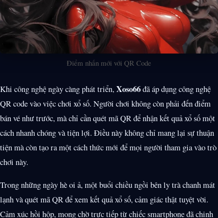
Điểm nhấn mới với QR Code
Xoso66
Khi công nghệ ngày càng phát triển,
đã áp dụng công nghệ
QR code vào việc chơi xổ số. Người chơi không còn phải đến điểm
bán vé như trước, mà chỉ cần quét mã QR để nhận kết quả xổ số một
cách nhanh chóng và tiện lợi. Điều này không chỉ mang lại sự thuận
tiện mà còn tạo ra một cách thức mới để mọi người tham gia vào trò
chơi này.
Trong những ngày hè oi ả, một buổi chiều ngồi bên ly trà chanh mát
lạnh và quét mã QR để xem kết quả xổ số, cảm giác thật tuyệt vời.
Cảm xúc hồi hộp, mong chờ trực tiếp từ chiếc smartphone đã chinh