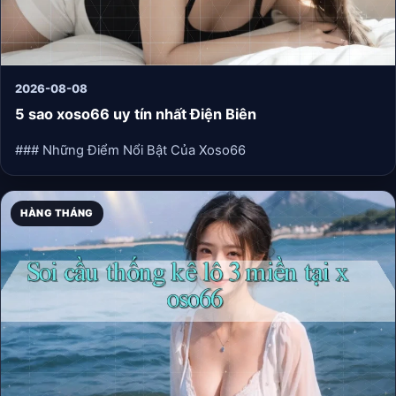
2026-08-08
5 sao xoso66 uy tín nhất Điện Biên
### Những Điểm Nổi Bật Của Xoso66
HÀNG THÁNG