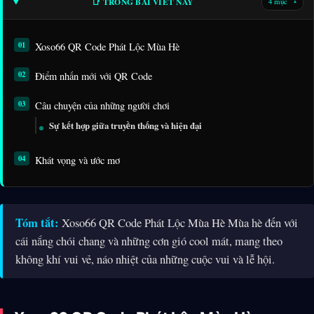
📑 TRONG BÀI VIẾT NÀY
4 mục
▾
Xoso66 QR Code Phát Lộc Mùa Hè
Điểm nhấn mới với QR Code
Câu chuyện của những người chơi
Sự kết hợp giữa truyền thống và hiện đại
Khát vọng và ước mơ
Tóm tắt:
Xoso66 QR Code Phát Lộc Mùa Hè Mùa hè đến với
cái nắng chói chang và những cơn gió cool mát, mang theo
không khí vui vẻ, náo nhiệt của những cuộc vui và lễ hội.