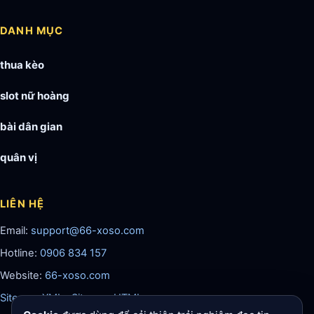
DANH MỤC
thua kèo
slot nữ hoàng
bài dân gian
quân vị
LIÊN HỆ
Email:
support@66-xoso.com
Hotline:
0906 834 157
Website:
66-xoso.com
Sitemap XML
·
Sitemap HTML