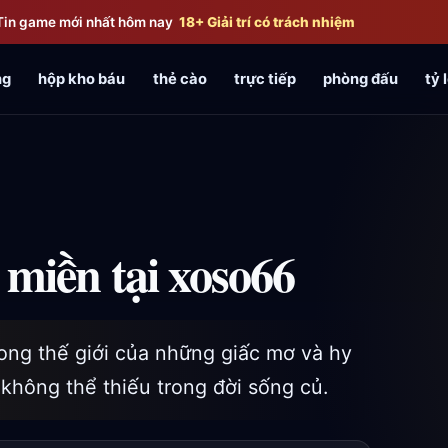
Tin game mới nhất hôm nay
18+ Giải trí có trách nhiệm
ng
hộp kho báu
thẻ cào
trực tiếp
phòng đấu
tỷ 
3 miền tại xoso66
rong thế giới của những giấc mơ và hy
 không thể thiếu trong đời sống củ.