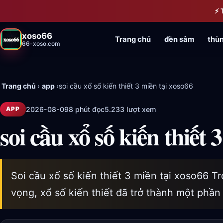
Bỏ qua đến nội dung chính
⚡ 
xoso66
Trang chủ
đền sâm
thù
66-xoso.com
Trang chủ
›
app
›
soi cầu xổ số kiến thiết 3 miền tại xoso66
2026-08-09
8 phút đọc
5.233 lượt xem
APP
soi cầu xổ số kiến thiết 
Soi cầu xổ số kiến thiết 3 miền tại xoso66 T
vọng, xổ số kiến thiết đã trở thành một phần