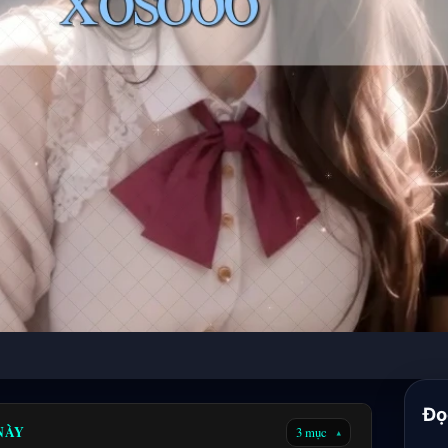
Đọ
 NÀY
3 mục
▾