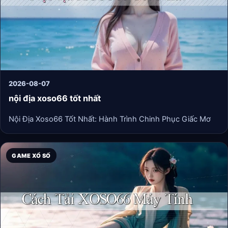
2026-08-07
nội địa xoso66 tốt nhất
Nội Địa Xoso66 Tốt Nhất: Hành Trình Chinh Phục Giấc Mơ
GAME XỔ SỐ