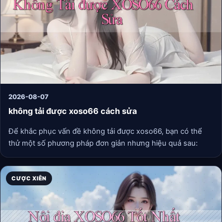
2026-08-07
không tải được xoso66 cách sửa
Để khắc phục vấn đề không tải được xoso66, bạn có thể
thử một số phương pháp đơn giản nhưng hiệu quả sau:
CƯỢC XIÊN