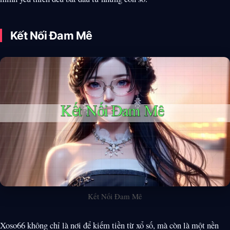
Kết Nối Đam Mê
Kết Nối Đam Mê
Xoso66 không chỉ là nơi để kiếm tiền từ xổ số, mà còn là một nền