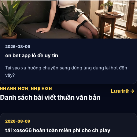
2026-08-09
on bet app lô đề uy tín
Tại sao xu hướng chuyển sang dùng ứng dụng lại hot đến
vậy?
NHANH HƠN, NHẸ HƠN
Lưu trữ →
Danh sách bài viết thuần văn bản
2026-08-09
tải xoso66 hoàn toàn miễn phí cho ch play