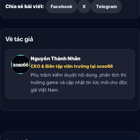
Chia sẻ bài viết:
Facebook
X
Telegram
Về tác giả
Nguyễn Thành Nhân
CEO & Biên tập viên trưởng tại xoso66
Phụ trách kiểm duyệt nội dung, phân tích thị
trường game và cập nhật tin tức mới cho độc
giả Việt Nam.