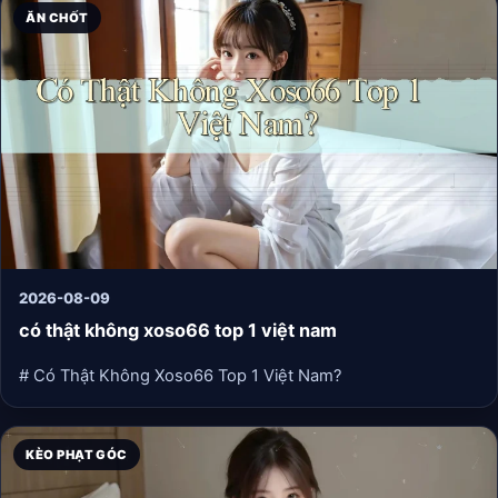
ĂN CHỐT
2026-08-09
có thật không xoso66 top 1 việt nam
# Có Thật Không Xoso66 Top 1 Việt Nam?
KÈO PHẠT GÓC