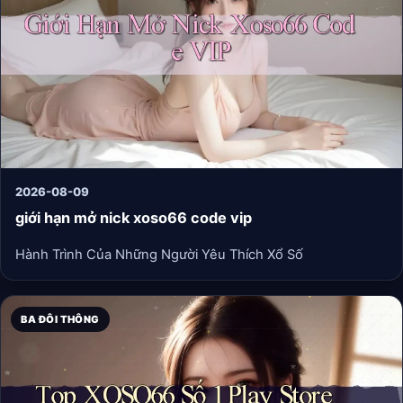
2026-08-09
giới hạn mở nick xoso66 code vip
Hành Trình Của Những Người Yêu Thích Xổ Số
BA ĐÔI THÔNG