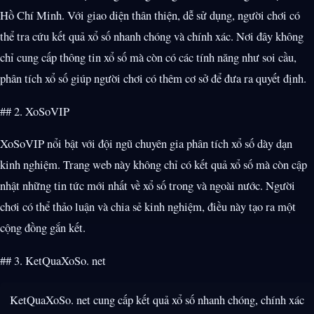
Hồ Chí Minh. Với giao diện thân thiện, dễ sử dụng, người chơi có
thể tra cứu kết quả xổ số nhanh chóng và chính xác. Nơi đây không
chỉ cung cấp thông tin xổ số mà còn có các tính năng như soi cầu,
phân tích xổ số giúp người chơi có thêm cơ sở để đưa ra quyết định.
## 2. XoSoVIP
XoSoVIP nổi bật với đội ngũ chuyên gia phân tích xổ số dày dạn
kinh nghiệm. Trang web này không chỉ có kết quả xổ số mà còn cập
nhật những tin tức mới nhất về xổ số trong và ngoài nước. Người
chơi có thể thảo luận và chia sẻ kinh nghiệm, điều này tạo ra một
cộng đồng gắn kết.
## 3. KetQuaXoSo. net
KetQuaXoSo. net cung cấp kết quả xổ số nhanh chóng, chính xác