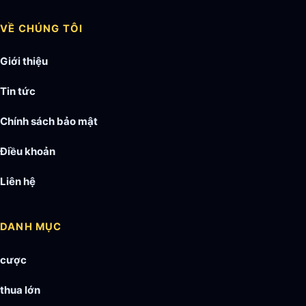
VỀ CHÚNG TÔI
Giới thiệu
Tin tức
Chính sách bảo mật
Điều khoản
Liên hệ
DANH MỤC
cược
thua lớn