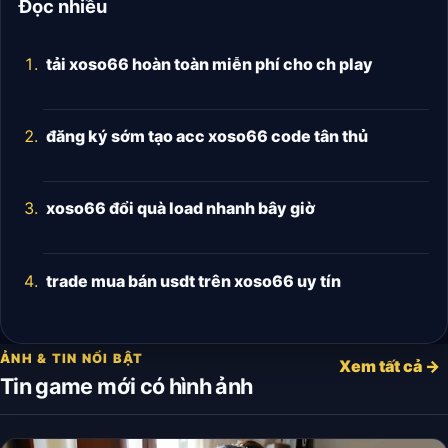
Đọc nhiều
tải xoso66 hoàn toàn miễn phí cho ch play
đăng ký sớm tạo acc xoso66 code tân thủ
xoso66 đổi quà load nhanh bây giờ
trade mua bán usdt trên xoso66 uy tín
ẢNH & TIN NỔI BẬT
Xem tất cả →
Tin game mới có hình ảnh