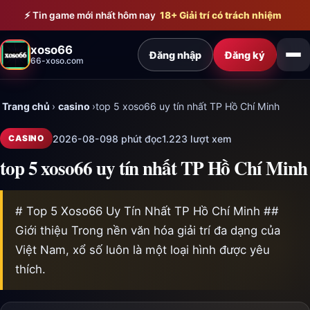
Bỏ qua đến nội dung chính
⚡ Tin game mới nhất hôm nay
18+ Giải trí có trách nhiệm
xoso66
Đăng nhập
Đăng ký
66-xoso.com
Trang chủ
›
casino
›
top 5 xoso66 uy tín nhất TP Hồ Chí Minh
2026-08-09
8 phút đọc
1.223 lượt xem
CASINO
top 5 xoso66 uy tín nhất TP Hồ Chí Minh
# Top 5 Xoso66 Uy Tín Nhất TP Hồ Chí Minh ##
Giới thiệu Trong nền văn hóa giải trí đa dạng của
Việt Nam, xổ số luôn là một loại hình được yêu
thích.