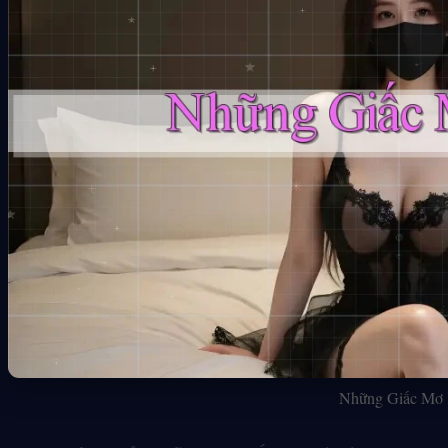
Những Giấc Mơ