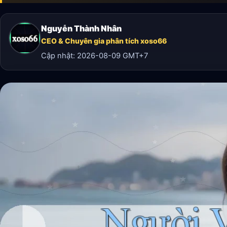
Nguyễn Thành Nhân
CEO & Chuyên gia phân tích xoso66
Cập nhật:
2026-08-09
GMT+7