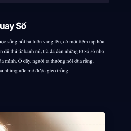
uay Số
c sống hối hả luôn vang lên, có một tiệm tạp hóa
 đủ thứ từ bánh mì, trà đá đến những tờ xổ số nho
a mình. Ở đây, người ta thường nói đùa rằng,
mà những ước mơ được gieo trồng.