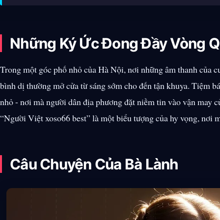
Những Ký Ức Đong Đầy Vòng Q
Trong một góc phố nhỏ của Hà Nội, nơi những âm thanh của cuộ
bình dị thường mở cửa từ sáng sớm cho đến tận khuya. Tiệm bán
nhỏ - nơi mà người dân địa phương đặt niềm tin vào vận may củ
“Người Việt xoso66 best” là một biểu tượng của hy vọng, nơi 
Câu Chuyện Của Bà Lành