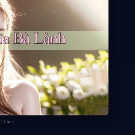
Bà Lành