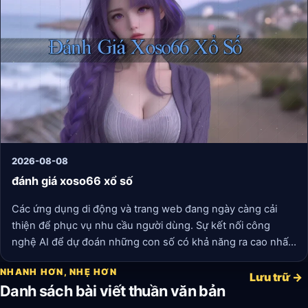
chia sẻ niềm đam mê.
2026-08-08
đánh giá xoso66 xổ số
Các ứng dụng di động và trang web đang ngày càng cải
thiện để phục vụ nhu cầu người dùng. Sự kết nối công
nghệ AI để dự đoán những con số có khả năng ra cao nhất
là một xu hướng mới mà xoso66 cũng đang hướng đến, tạo
NHANH HƠN, NHẸ HƠN
ra một cuộc cách mạng trong thế giới xổ số.
Lưu trữ →
Danh sách bài viết thuần văn bản