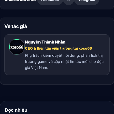
Về tác giả
Nguyễn Thành Nhân
CEO & Biên tập viên trưởng tại xoso66
Phụ trách kiểm duyệt nội dung, phân tích thị
trường game và cập nhật tin tức mới cho độc
giả Việt Nam.
Đọc nhiều