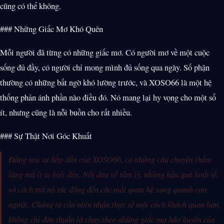
cũng có thể không.
### Những Giấc Mơ Khó Quên
Mỗi người đã từng có những giấc mơ. Có người mơ về một cuộc
sống đủ đầy, có người chỉ mong mình đủ sống qua ngày. Số phận
thường có những bất ngờ khó lường trước, và XOSO66 là một hệ
thống phản ánh phần nào điều đó. Nó mang lại hy vọng cho một số
ít, nhưng cũng là nỗi buồn cho rất nhiều.
### Sự Thật Nơi Góc Khuất
Đằng sau sự hấp dẫn của XOSO66, có những câu chuyện thầm
lặng mà ít ai biết đến. Nỗi đau về tâm lý, những hậu quả kinh tế,
và cách mà nó tác động đến các mối quan hệ xung quanh con
người. Chúng ta cần nhìn nhận thực tế một cách khách quan hơn,
không chỉ đơn thuần là chạy theo những giấc mơ hão huyền của