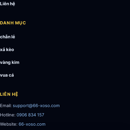
Liên hệ
DANH MỤC
chẵn lẻ
xả kèo
vàng kim
vua cá
LIÊN HỆ
Email:
support@66-xoso.com
Hotline:
0906 834 157
Website:
66-xoso.com