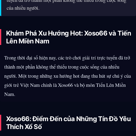
của nhiều người.
Khám Phá Xu Hướng Hot: Xoso66 và Tiến
Lên Miền Nam
Trong thời đại số hiện nay, các trò chơi giải trí trực tuyến đã trở
thành một phần không thể thiếu trong cuộc sống của nhiều
người. Một trong những xu hướng hot đang thu hút sự chú ý của
giới trẻ Việt Nam chính là Xoso66 và bộ môn Tiến Lên Miền
Nam.
Xoso66: Điểm Đến của Những Tín Đồ Yêu
Thích Xổ Số