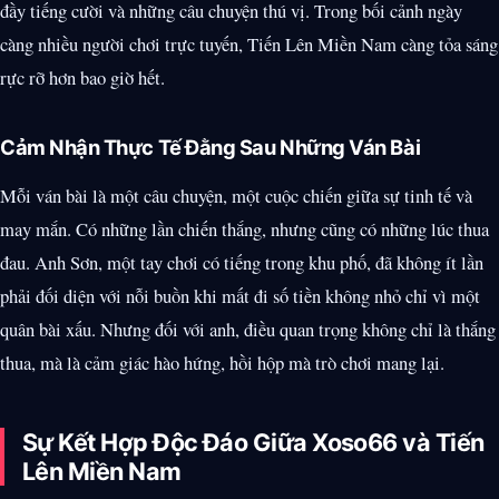
đầy tiếng cười và những câu chuyện thú vị. Trong bối cảnh ngày
càng nhiều người chơi trực tuyến, Tiến Lên Miền Nam càng tỏa sáng
rực rỡ hơn bao giờ hết.
Cảm Nhận Thực Tế Đằng Sau Những Ván Bài
Mỗi ván bài là một câu chuyện, một cuộc chiến giữa sự tinh tế và
may mắn. Có những lần chiến thắng, nhưng cũng có những lúc thua
đau. Anh Sơn, một tay chơi có tiếng trong khu phố, đã không ít lần
phải đối diện với nỗi buồn khi mất đi số tiền không nhỏ chỉ vì một
quân bài xấu. Nhưng đối với anh, điều quan trọng không chỉ là thắng
thua, mà là cảm giác hào hứng, hồi hộp mà trò chơi mang lại.
Sự Kết Hợp Độc Đáo Giữa Xoso66 và Tiến
Lên Miền Nam