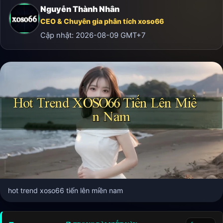
Nguyễn Thành Nhân
CEO & Chuyên gia phân tích xoso66
Cập nhật:
2026-08-09
GMT+7
hot trend xoso66 tiến lên miền nam