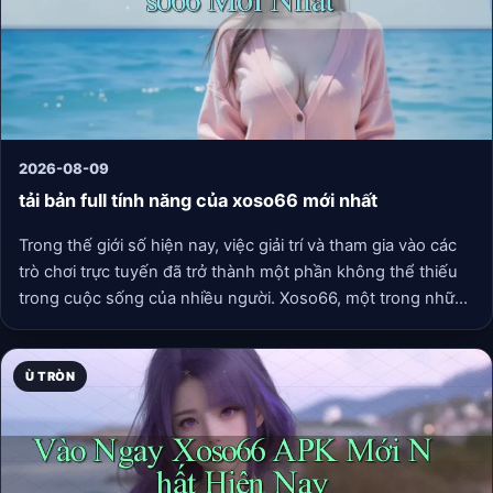
2026-08-09
tải bản full tính năng của xoso66 mới nhất
Trong thế giới số hiện nay, việc giải trí và tham gia vào các
trò chơi trực tuyến đã trở thành một phần không thể thiếu
trong cuộc sống của nhiều người. Xoso66, một trong những
nền tảng xổ số trực tuyến hàng đầu tại Việt Nam, không
ngừng cập nhật và cải tiến để đáp ứng nhu cầu của người
dùng. Hãy cùng khám phá những tính năng nổi bật của bản
Ù TRÒN
full mới nhất của Xoso66 nhé!