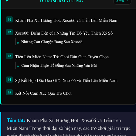
📑 TRONG BÀI VIẾT NÀY
5 mục
▾
Khám Phá Xu Hướng Hot: Xoso66 và Tiến Lên Miền Nam
Xoso66: Điểm Đến của Những Tín Đồ Yêu Thích Xổ Số
Những Câu Chuyện Đằng Sau Xoso66
Tiến Lên Miền Nam: Trò Chơi Dân Gian Tuyển Chọn
Cảm Nhận Thực Tế Đằng Sau Những Ván Bài
Sự Kết Hợp Độc Đáo Giữa Xoso66 và Tiến Lên Miền Nam
Kết Nối Cảm Xúc Qua Trò Chơi
Tóm tắt:
Khám Phá Xu Hướng Hot: Xoso66 và Tiến Lên
Miền Nam Trong thời đại số hiện nay, các trò chơi giải trí trực
tuyến đã trở thành một phần không thể thiếu trong cuộc sống