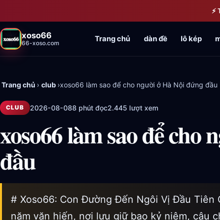
Bỏ qua đến nội dung chính
⚡ 
xoso66
Trang chủ
dàn đề
lô kép
m
66-xoso.com
Trang chủ
›
club
›
xoso66 làm sao để cho người ở Hà Nội đứng đầu
2026-08-08
8 phút đọc
2.445 lượt xem
CLUB
xoso66 làm sao để cho 
đầu
# Xoso66: Con Đường Đến Ngôi Vị Đầu Tiên 
năm văn hiến, nơi lưu giữ bao kỷ niệm, câu 