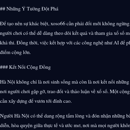
## Những Ý Tưởng Đột Phá
Để tạo nên sự khác biệt, xoso66 cần phải đổi mới không ngừng. 
người chơi có thể dễ dàng theo dõi kết quả và tham gia xổ số 
khả thi. Đồng thời, việc kết hợp với các công nghệ như AI để p
điểm cộng lớn.
### Kết Nối Cộng Đồng
Hà Nội không chỉ là nơi sinh sống mà còn là nơi kết nối những 
nơi người chơi gặp gỡ, trao đổi và thảo luận về xổ số. Một cộ
cần xây dựng để vươn tới đỉnh cao.
Người Hà Nội có thể dang rộng tấm lòng và đón nhận những bất
diễn, hòa quyện giữa thực tế và ước mơ, nơi mà mọi người khô