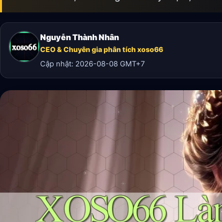
Nguyễn Thành Nhân
CEO & Chuyên gia phân tích xoso66
Cập nhật:
2026-08-08
GMT+7