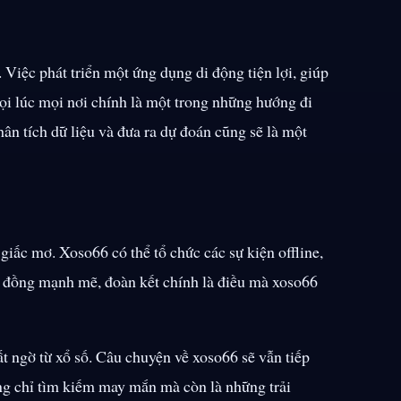
Việc phát triển một ứng dụng di động tiện lợi, giúp
mọi lúc mọi nơi chính là một trong những hướng đi
hân tích dữ liệu và đưa ra dự đoán cũng sẽ là một
giấc mơ. Xoso66 có thể tổ chức các sự kiện offline,
ng đồng mạnh mẽ, đoàn kết chính là điều mà xoso66
 ngờ từ xổ số. Câu chuyện về xoso66 sẽ vẫn tiếp
ng chỉ tìm kiếm may mắn mà còn là những trải