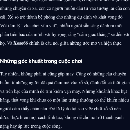
những chuyến đi xa, còn có người muốn đầu tư vào tương lai của con
cái. Xổ số trở thành bệ phóng cho những dự định và khát vọng đó.
Với tâm lý “vừa chơi vừa vui”, nhiều người sẵn sàng dành ra một
phần tiền bạc của mình với hy vọng rằng “cảm giác thắng” sẽ đến với
Xoso66
họ. Và
chính là cầu nối giữa những ước mơ và hiện thực.
Những góc khuất trong cuộc chơi
Tuy nhiên, không phải ai cũng gặp may. Cũng có những câu chuyện
buồn từ những người đã quá đam mê vào xổ số, đánh đổi cả thời gian
và tiền bạc của mình để tìm kiếm vận may. Những khoảnh khắc hụt
hẫng, thất vọng khi chưa có một lần trúng thưởng có thể khiến nhiều
người cảm thấy chán nản. Đó là lý do tại sao việc chơi xổ số nên
được thực hiện một cách tỉnh táo, không để cho nó trở thành gánh
nặng hay áp lực trong cuộc sống.