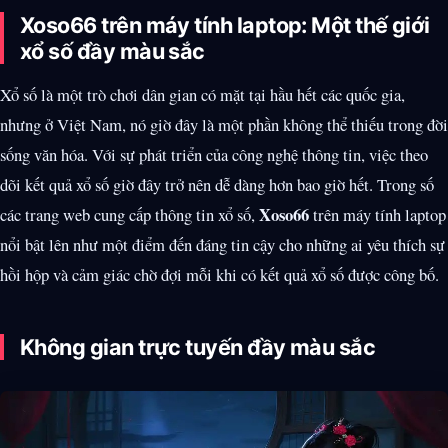
Xoso66 trên máy tính laptop: Một thế giới
xổ số đầy màu sắc
Xổ số là một trò chơi dân gian có mặt tại hầu hết các quốc gia,
nhưng ở Việt Nam, nó giờ đây là một phần không thể thiếu trong đời
sống văn hóa. Với sự phát triển của công nghệ thông tin, việc theo
dõi kết quả xổ số giờ đây trở nên dễ dàng hơn bao giờ hết. Trong số
Xoso66
các trang web cung cấp thông tin xổ số,
trên máy tính laptop
nổi bật lên như một điểm đến đáng tin cậy cho những ai yêu thích sự
hồi hộp và cảm giác chờ đợi mỗi khi có kết quả xổ số được công bố.
Không gian trực tuyến đầy màu sắc