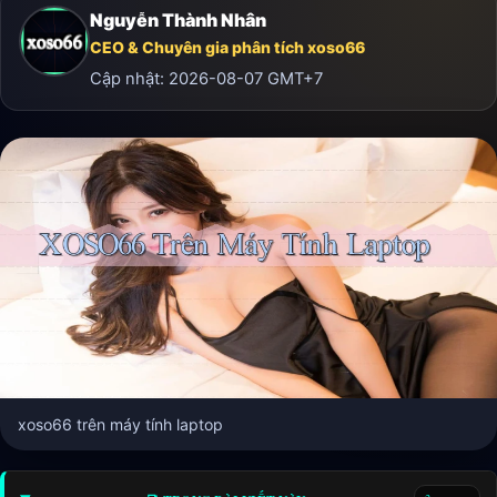
Nguyễn Thành Nhân
CEO & Chuyên gia phân tích xoso66
Cập nhật:
2026-08-07
GMT+7
xoso66 trên máy tính laptop