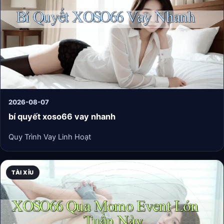
2026-08-07
bí quyết xoso66 vay nhanh
Quy Trình Vay Linh Hoạt
TÀI XỈU