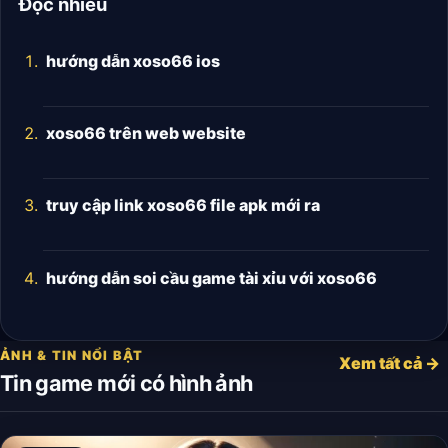
Đọc nhiều
hướng dẫn xoso66 ios
xoso66 trên web website
truy cập link xoso66 file apk mới ra
hướng dẫn soi cầu game tài xỉu với xoso66
ẢNH & TIN NỔI BẬT
Xem tất cả →
Tin game mới có hình ảnh