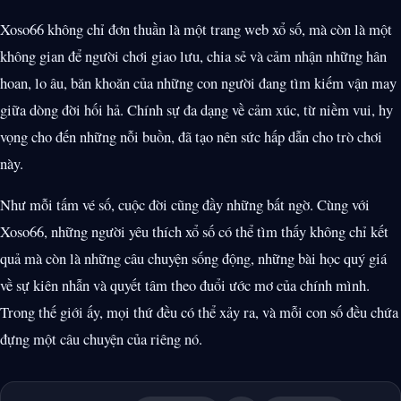
Xoso66 không chỉ đơn thuần là một trang web xổ số, mà còn là một
không gian để người chơi giao lưu, chia sẻ và cảm nhận những hân
hoan, lo âu, băn khoăn của những con người đang tìm kiếm vận may
giữa dòng đời hối hả. Chính sự đa dạng về cảm xúc, từ niềm vui, hy
vọng cho đến những nỗi buồn, đã tạo nên sức hấp dẫn cho trò chơi
này.
Như mỗi tấm vé số, cuộc đời cũng đầy những bất ngờ. Cùng với
Xoso66, những người yêu thích xổ số có thể tìm thấy không chỉ kết
quả mà còn là những câu chuyện sống động, những bài học quý giá
về sự kiên nhẫn và quyết tâm theo đuổi ước mơ của chính mình.
Trong thế giới ấy, mọi thứ đều có thể xảy ra, và mỗi con số đều chứa
đựng một câu chuyện của riêng nó.