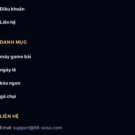
Điều khoản
Liên hệ
DANH MỤC
máy game bài
ngày lễ
kèo ngon
gà chọi
LIÊN HỆ
Email:
support@66-xoso.com