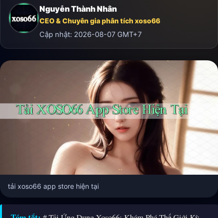
Nguyễn Thành Nhân
CEO & Chuyên gia phân tích xoso66
Cập nhật:
2026-08-07
GMT+7
tải xoso66 app store hiện tại
Tóm tắt:
# Tải Ứng Dụng Xoso66: Khám Phá Thế Giới Kỳ