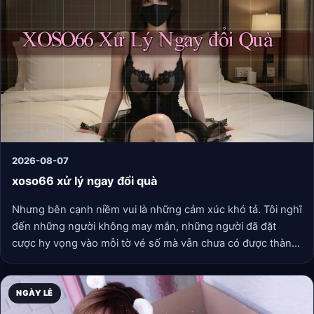
2026-08-07
xoso66 xử lý ngay đổi quà
Nhưng bên cạnh niềm vui là những cảm xúc khó tả. Tôi nghĩ
đến những người không may mắn, những người đã đặt
cược hy vọng vào mỗi tờ vé số mà vẫn chưa có được thành
quả. Cảm xúc hòa quyện giữa niềm vui của riêng tôi và nỗi
buồn của người khác khiến tôi trăn trở.
NGÀY LỄ