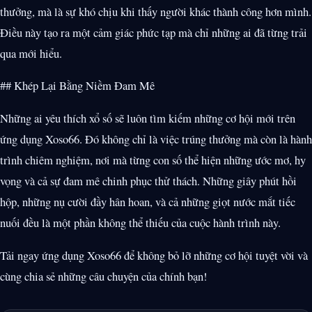
thưởng, mà là sự khó chịu khi thấy người khác thành công hơn mình.
Điều này tạo ra một cảm giác phức tạp mà chỉ những ai đã từng trải
qua mới hiểu.
## Khép Lại Bằng Niềm Đam Mê
Những ai yêu thích xổ số sẽ luôn tìm kiếm những cơ hội mới trên
ứng dụng Xoso66. Đó không chỉ là việc trúng thưởng mà còn là hành
trình chiêm nghiệm, nơi mà từng con số thể hiện những ước mơ, hy
vọng và cả sự đam mê chinh phục thử thách. Những giây phút hồi
hộp, những nụ cười đầy hân hoan, và cả những giọt nước mắt tiếc
nuối đều là một phần không thể thiếu của cuộc hành trình này.
Tải ngay ứng dụng Xoso66 để không bỏ lỡ những cơ hội tuyệt vời và
cùng chia sẻ những câu chuyện của chính bạn!