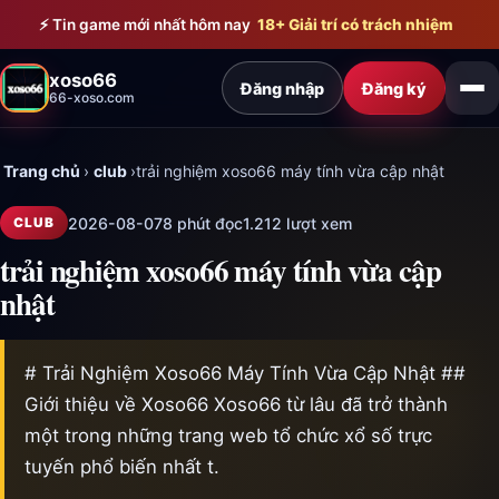
Bỏ qua đến nội dung chính
⚡ Tin game mới nhất hôm nay
18+ Giải trí có trách nhiệm
xoso66
Đăng nhập
Đăng ký
66-xoso.com
Trang chủ
›
club
›
trải nghiệm xoso66 máy tính vừa cập nhật
2026-08-07
8 phút đọc
1.212 lượt xem
CLUB
trải nghiệm xoso66 máy tính vừa cập
nhật
# Trải Nghiệm Xoso66 Máy Tính Vừa Cập Nhật ##
Giới thiệu về Xoso66 Xoso66 từ lâu đã trở thành
một trong những trang web tổ chức xổ số trực
tuyến phổ biến nhất t.