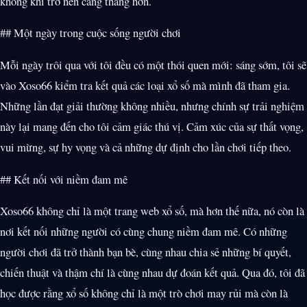
không khí trở nên căng thẳng hơn.
## Một ngày trong cuộc sống người chơi
Mỗi ngày trôi qua với tôi đều có một thói quen mới: sáng sớm, tôi sẽ
vào Xoso66 kiểm tra kết quả các loại xổ số mà mình đã tham gia.
Những lần đạt giải thường không nhiều, nhưng chính sự trải nghiệm
này lại mang đến cho tôi cảm giác thú vị. Cảm xúc của sự thất vọng,
vui mừng, sự hy vọng và cả những dự định cho lần chơi tiếp theo.
## Kết nối với niềm đam mê
Xoso66 không chỉ là một trang web xổ số, mà hơn thế nữa, nó còn là
nơi kết nối những người có cùng chung niềm đam mê. Có những
người chơi đã trở thành bạn bè, cùng nhau chia sẻ những bí quyết,
chiến thuật và thậm chí là cùng nhau dự đoán kết quả. Qua đó, tôi đã
học được rằng xổ số không chỉ là một trò chơi may rủi mà còn là