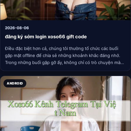
2026-08-06
đăng ký sớm login xoso66 gift code
Điều đặc biệt hơn cả, chúng tôi thường tổ chức các buổi
gặp mặt offline để chia sẻ những khoảnh khắc đáng nhớ.
Trong những buổi gặp gỡ ấy, không chỉ có trò chuyện mà
còn có cả những câu chuyện hài hước, và đôi khi là những
nỗi buồn nếu kết quả xổ số không như mong đợi.
ANDROID