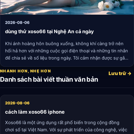
2026-08-06
dùng thử xoso66 tại Nghệ An cả ngày
Khi ánh hoàng hôn buông xuống, không khí càng trở nên
hối hả hơn với những cuộc gọi điện thoại và những tin nhắn
để chia sẻ về số liệu trong ngày. Tôi cảm nhận được sự gắn
kết này thật mạnh mẽ, nó như một bản giao hưởng của
NHANH HƠN, NHẸ HƠN
những ước mơ đang chờ đợi được biến thành hiện thực.
Lưu trữ →
Danh sách bài viết thuần văn bản
2026-08-06
cách làm xoso66 iphone
Xoso66 là một ứng dụng rất phổ biến trong cộng đồng
chơi số tại Việt Nam. Với sự phát triển của công nghệ, việc