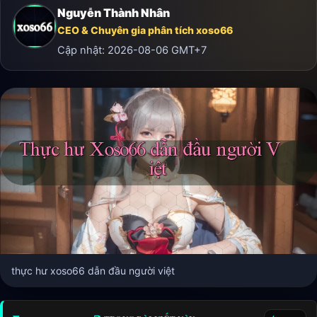
Nguyễn Thành Nhân
CEO & Chuyên gia phân tích xoso66
Cập nhật:
2026-08-06
GMT+7
thực hư xoso66 dẫn đầu người việt