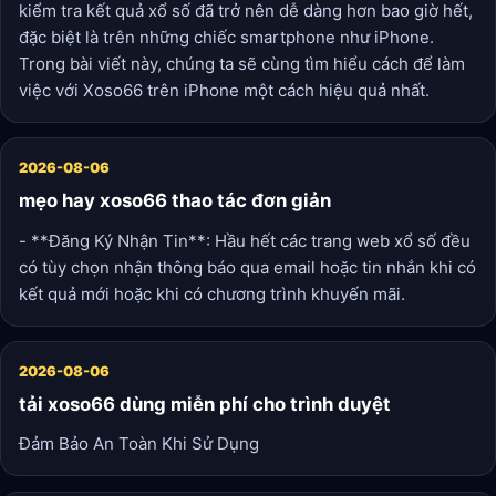
kiểm tra kết quả xổ số đã trở nên dễ dàng hơn bao giờ hết,
đặc biệt là trên những chiếc smartphone như iPhone.
Trong bài viết này, chúng ta sẽ cùng tìm hiểu cách để làm
việc với Xoso66 trên iPhone một cách hiệu quả nhất.
2026-08-06
mẹo hay xoso66 thao tác đơn giản
- **Đăng Ký Nhận Tin**: Hầu hết các trang web xổ số đều
có tùy chọn nhận thông báo qua email hoặc tin nhắn khi có
kết quả mới hoặc khi có chương trình khuyến mãi.
2026-08-06
tải xoso66 dùng miễn phí cho trình duyệt
Đảm Bảo An Toàn Khi Sử Dụng