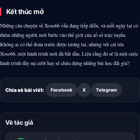
Kết thúc mở
Những câu chuyện về Xoso66 vẫn đang tiếp diễn, và mỗi ngày lại có
thêm những người mới bước vào thế giới của xổ số trực tuyến.
Không ai có thể đoán trước được tương lai, nhưng với cái tên
Xoso66, một hành trình mới đã bắt đầu. Liệu rằng đó sẽ là một cuộc
hành trình đầy nụ cười hay sẽ chứa đựng những bài học đắt giá?
Chia sẻ bài viết:
Facebook
X
Telegram
Về tác giả