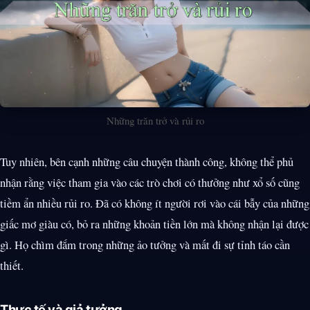
Những trăn trở và rủi ro
Tuy nhiên, bên cạnh những câu chuyện thành công, không thể phủ
nhận rằng việc tham gia vào các trò chơi có thưởng như xổ số cũng
tiềm ẩn nhiều rủi ro. Đã có không ít người rơi vào cái bẫy của những
giấc mơ giàu có, bỏ ra những khoản tiền lớn mà không nhận lại được
gì. Họ chìm đắm trong những ảo tưởng và mất đi sự tỉnh táo cần
thiết.
Thực tế và giả tưởng