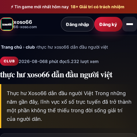
Bỏ qua đến nội dung chính
⚡ Tin game mới nhất hôm nay
18+ Giải trí có trách nhiệm
xoso66
Đăng nhập
Đăng ký
66-xoso.com
Trang chủ
›
club
›
thực hư xoso66 dẫn đầu người việt
2026-08-06
8 phút đọc
5.232 lượt xem
CLUB
thực hư xoso66 dẫn đầu người việt
Thực hư Xoso66 dẫn đầu người Việt Trong những
năm gần đây, lĩnh vực xổ số trực tuyến đã trở thành
một phần không thể thiếu trong đời sống giải trí
của người dân.