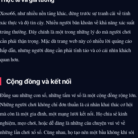
Xoso66, như nhiều nền tảng khác, đứng trước sự tranh cãi về tính
xác thực và độ tin cậy. Nhiều người băn khoăn về khả năng xác suất
trúng thưởng. Đây chính là một trong những lý do mà người chơi
cần phải thận trọng. Mặc dù trang web này có nhiều lời quảng cáo
hấp dẫn, nhưng người dùng cần phải tỉnh táo và có cái nhìn khách
quan hơn.
Cộng đồng và kết nối
Đằng sau những con số, những tấm vé số là một cộng đồng rộng lớn.
Những người chơi không chỉ đơn thuần là cá nhân khai thác cơ hội
mà còn là một gia đình, một mạng lưới kết nối. Họ chia sẻ kinh
nghiệm, mẹo chơi, hoặc dễ dàng là những câu chuyện vui vẻ về
những lần chơi xổ số. Cùng nhau, họ tạo nên một bầu không khí sôi