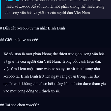
thiệu về xoso66 Xổ số luôn là một phần không thể thiếu trong
đời sống văn hóa và giải trí của người dân Việt Nam.
# Dẫn đầu xoso66 uy tín nhất Bình Định
## Giới thiệu về xoso66
Xổ số luôn là một phần không thể thiếu trong đời sống văn hóa
và giải trí của người dân Việt Nam. Trong bối cảnh hiện đại,
việc tìm kiếm một trang web xổ số uy tín và chất lượng như
xoso66 tại Bình Định trở nên ngày càng quan trọng. Tại đây,
người chơi không chỉ có cơ hội thắng lớn mà còn được tham gia
vào một cộng đồng yêu thích xổ số.
## Tại sao chọn xoso66?