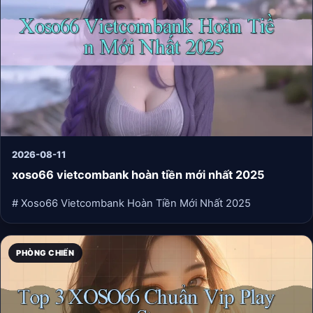
2026-08-11
xoso66 vietcombank hoàn tiền mới nhất 2025
# Xoso66 Vietcombank Hoàn Tiền Mới Nhất 2025
PHÒNG CHIẾN