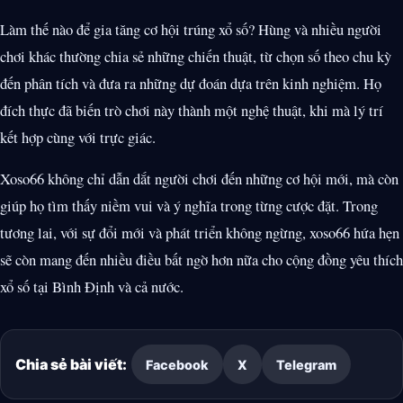
Làm thế nào để gia tăng cơ hội trúng xổ số? Hùng và nhiều người
chơi khác thường chia sẻ những chiến thuật, từ chọn số theo chu kỳ
đến phân tích và đưa ra những dự đoán dựa trên kinh nghiệm. Họ
đích thực đã biến trò chơi này thành một nghệ thuật, khi mà lý trí
kết hợp cùng với trực giác.
Xoso66 không chỉ dẫn dắt người chơi đến những cơ hội mới, mà còn
giúp họ tìm thấy niềm vui và ý nghĩa trong từng cược đặt. Trong
tương lai, với sự đổi mới và phát triển không ngừng, xoso66 hứa hẹn
sẽ còn mang đến nhiều điều bất ngờ hơn nữa cho cộng đồng yêu thích
xổ số tại Bình Định và cả nước.
Chia sẻ bài viết:
Facebook
X
Telegram