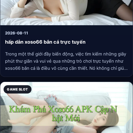
2026-08-11
hấp dẫn xoso66 bắn cá trực tuyến
Trong một thế giới đầy biến động, việc tìm kiếm những giây
phút thư giãn và vui vẻ qua những trò chơi trực tuyến như
xoso66 bắn cá là điều vô cùng cần thiết. Nó không chỉ giúp
mọi người giải tỏa căng thẳng mà còn tạo cơ hội để kết nối,
chia sẻ niềm vui với nhau.
GAME SLOT