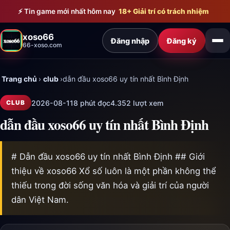
Bỏ qua đến nội dung chính
⚡ Tin game mới nhất hôm nay
18+ Giải trí có trách nhiệm
xoso66
Đăng nhập
Đăng ký
66-xoso.com
Trang chủ
›
club
›
dẫn đầu xoso66 uy tín nhất Bình Định
2026-08-11
8 phút đọc
4.352 lượt xem
CLUB
dẫn đầu xoso66 uy tín nhất Bình Định
# Dẫn đầu xoso66 uy tín nhất Bình Định ## Giới
thiệu về xoso66 Xổ số luôn là một phần không thể
thiếu trong đời sống văn hóa và giải trí của người
dân Việt Nam.