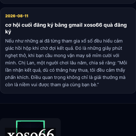
2026-08-11
cơ hội cuối đăng ký bằng gmail xoso66 quà đăng
ký
Nếu như những ai đã từng tham gia xổ số đều hiểu cảm
giác hồi hộp khi chờ đợi kết quả. Đó là những giây phút
nghẹt thở, khi bạn cầu mong vận may sẽ mỉm cười với
mình. Chị Lan, một người chơi lâu năm, chia sẻ rằng: “Mỗi
lần nhận kết quả, dù có thắng hay thua, tôi đều cảm thấy
phấn khích. Điều quan trọng không chỉ là giải thưởng mà
còn là niềm vui được tham gia cùng bạn bè.”