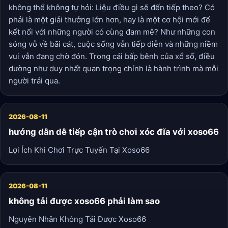
không thể không tự hỏi: Liệu điều gì sẽ đến tiếp theo? Có
phải là một giải thưởng lớn hơn, hay là một cơ hội mới để
kết nối với những người có cùng đam mê? Như những con
sóng vỗ về bãi cát, cuộc sống vẫn tiếp diễn và những niềm
vui vẫn đang chờ đón. Trong cái bấp bênh của xổ số, điều
dường như duy nhất quan trọng chính là hành trình mà mỗi
người trải qua.
2026-08-11
hướng dẫn dễ tiếp cận trò chơi xóc đĩa với xoso66
Lợi Ích Khi Chơi Trực Tuyến Tại Xoso66
2026-08-11
không tải được xoso66 phải làm sao
Nguyên Nhân Không Tải Được Xoso66