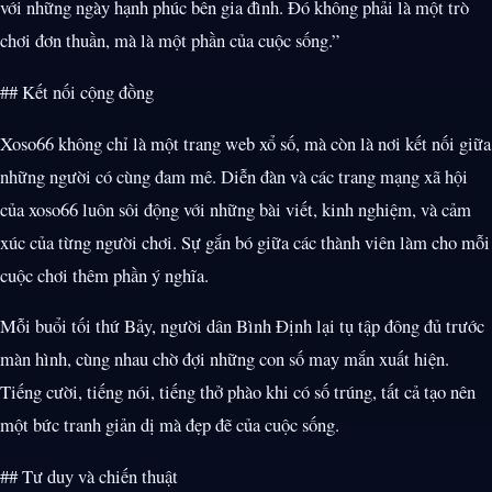
với những ngày hạnh phúc bên gia đình. Đó không phải là một trò
chơi đơn thuần, mà là một phần của cuộc sống.”
## Kết nối cộng đồng
Xoso66 không chỉ là một trang web xổ số, mà còn là nơi kết nối giữa
những người có cùng đam mê. Diễn đàn và các trang mạng xã hội
của xoso66 luôn sôi động với những bài viết, kinh nghiệm, và cảm
xúc của từng người chơi. Sự gắn bó giữa các thành viên làm cho mỗi
cuộc chơi thêm phần ý nghĩa.
Mỗi buổi tối thứ Bảy, người dân Bình Định lại tụ tập đông đủ trước
màn hình, cùng nhau chờ đợi những con số may mắn xuất hiện.
Tiếng cười, tiếng nói, tiếng thở phào khi có số trúng, tất cả tạo nên
một bức tranh giản dị mà đẹp đẽ của cuộc sống.
## Tư duy và chiến thuật