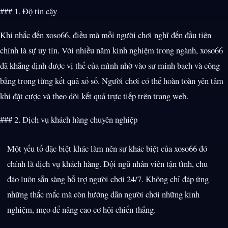
### 1. Độ tin cậy
Khi nhắc đến xoso66, điều mà mỗi người chơi nghĩ đến đầu tiên
chính là sự uy tín. Với nhiều năm kinh nghiệm trong ngành, xoso66
đã khẳng định được vị thế của mình nhờ vào sự minh bạch và công
bằng trong từng kết quả xổ số. Người chơi có thể hoàn toàn yên tâm
khi đặt cược và theo dõi kết quả trực tiếp trên trang web.
### 2. Dịch vụ khách hàng chuyên nghiệp
Một yếu tố đặc biệt khác làm nên sự khác biệt của xoso66 đó
chính là dịch vụ khách hàng. Đội ngũ nhân viên tận tình, chu
đáo luôn sẵn sàng hỗ trợ người chơi 24/7. Không chỉ đáp ứng
những thắc mắc mà còn hướng dẫn người chơi những kinh
nghiệm, mẹo để nâng cao cơ hội chiến thắng.