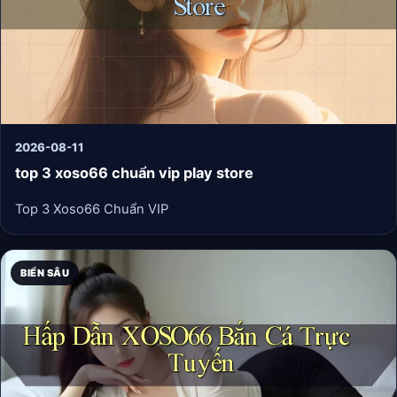
2026-08-11
top 3 xoso66 chuẩn vip play store
Top 3 Xoso66 Chuẩn VIP
BIỂN SÂU