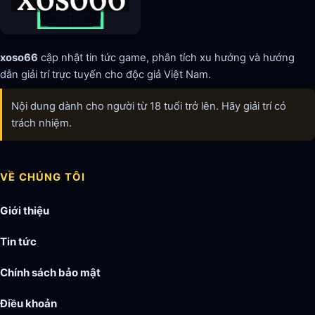
xoso66
cập nhật tin tức game, phân tích xu hướng và hướng
dẫn giải trí trực tuyến cho độc giả Việt Nam.
Nội dung dành cho người từ 18 tuổi trở lên. Hãy giải trí có
trách nhiệm.
VỀ CHÚNG TÔI
Giới thiệu
Tin tức
Chính sách bảo mật
Điều khoản