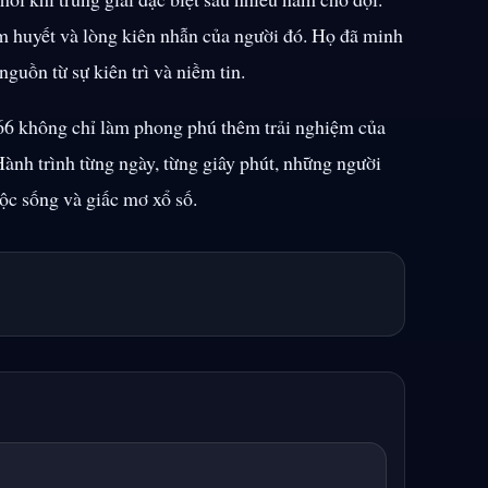
âm huyết và lòng kiên nhẫn của người đó. Họ đã minh
nguồn từ sự kiên trì và niềm tin.
66 không chỉ làm phong phú thêm trải nghiệm của
ành trình từng ngày, từng giây phút, những người
ộc sống và giấc mơ xổ số.