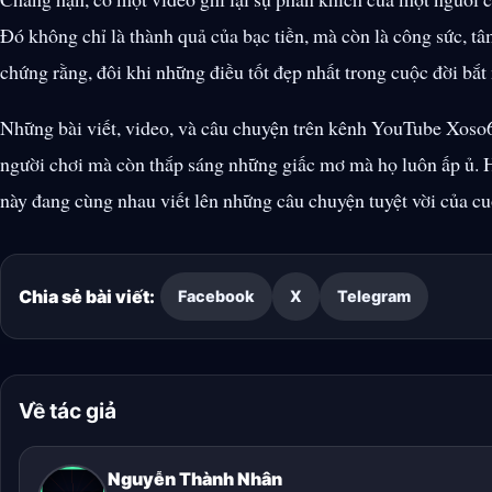
Đó không chỉ là thành quả của bạc tiền, mà còn là công sức, t
chứng rằng, đôi khi những điều tốt đẹp nhất trong cuộc đời bắt 
Những bài viết, video, và câu chuyện trên kênh YouTube Xoso
người chơi mà còn thắp sáng những giấc mơ mà họ luôn ấp ủ. H
này đang cùng nhau viết lên những câu chuyện tuyệt vời của cu
Chia sẻ bài viết:
Facebook
X
Telegram
Về tác giả
Nguyễn Thành Nhân