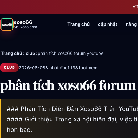
Bỏ qua đến nội dung chính
⚡ 
xoso66
Trang chủ
cập nhật
nâng
66-xoso.com
Trang chủ
›
club
›
phân tích xoso66 forum youtube
2026-08-08
8 phút đọc
1.133 lượt xem
CLUB
phân tích xoso66 forum
### Phân Tích Diễn Đàn Xoso66 Trên YouTu
#### Giới thiệu Trong xã hội hiện đại, việc 
hơn bao.