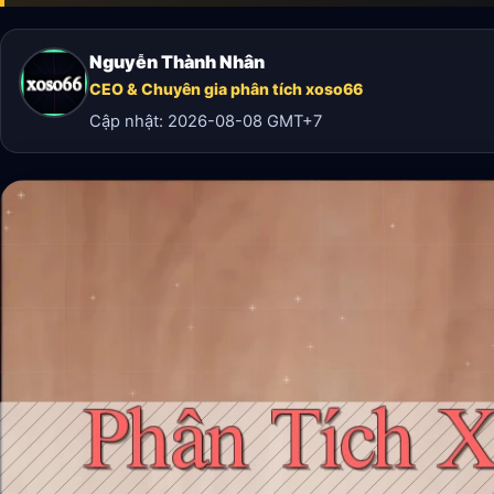
Nguyễn Thành Nhân
CEO & Chuyên gia phân tích xoso66
Cập nhật:
2026-08-08
GMT+7