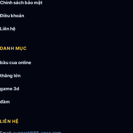
Chính sách bảo mật
Điều khoản
Liên hệ
DANH MỤC
bầu cua online
thắng lớn
game 3d
đầm
LIÊN HỆ
Email:
support@66-xoso.com