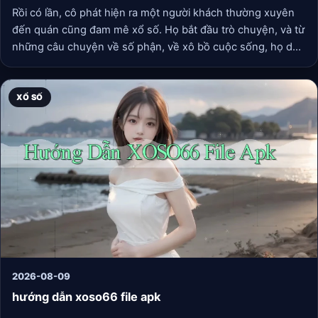
Rồi có lần, cô phát hiện ra một người khách thường xuyên
đến quán cũng đam mê xổ số. Họ bắt đầu trò chuyện, và từ
những câu chuyện về số phận, về xô bồ cuộc sống, họ dần
phát triển thành một mối quan hệ đầy hy vọng. “Anh có tin
vào Xoso66 không?” - Ngọc hỏi, ánh mắt cả hai người sáng
lên với những giấc mơ tương lai.
XỔ SỐ
2026-08-09
hướng dẫn xoso66 file apk