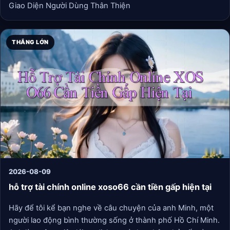
Giao Diện Người Dùng Thân Thiện
THẮNG LỚN
2026-08-09
hỗ trợ tài chính online xoso66 cần tiền gấp hiện tại
Hãy để tôi kể bạn nghe về câu chuyện của anh Minh, một
người lao động bình thường sống ở thành phố Hồ Chí Minh.