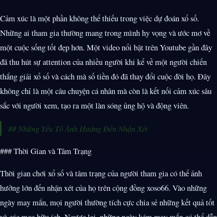
Cảm xúc là một phần không thể thiếu trong việc dự đoán xổ số.
Những ai tham gia thường mang trong mình hy vọng và ước mơ về
một cuộc sống tốt đẹp hơn. Một video nổi bật trên Youtube gần đây
đã thu hút sự attention của nhiều người khi kể về một người chiến
thắng giải xổ số và cách mà số tiền đó đã thay đổi cuộc đời họ. Đây
không chỉ là một câu chuyện cá nhân mà còn là kết nối cảm xúc sâu
sắc với người xem, tạo ra một làn sóng ủng hộ và động viên.
## Những Yếu Tố Ảnh Hưởng Đến Nhận Xét
### Thời Gian và Tâm Trạng
Thời gian chơi xổ số và tâm trạng của người tham gia có thể ảnh
hưởng lớn đến nhận xét của họ trên cộng đồng xoso66. Vào những
ngày may mắn, mọi người thường tích cực chia sẻ những kết quả tốt
và các mẹo hữu ích. Ngược lại, những ngày kém may mắn có thể dẫn