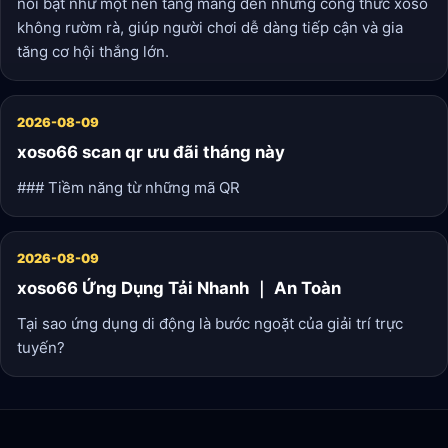
nổi bật như một nền tảng mang đến những công thức xoso
không rườm rà, giúp người chơi dễ dàng tiếp cận và gia
tăng cơ hội thắng lớn.
2026-08-09
xoso66 scan qr ưu đãi tháng này
### Tiềm năng từ những mã QR
2026-08-09
xoso66 Ứng Dụng Tải Nhanh ｜ An Toàn
Tại sao ứng dụng di động là bước ngoặt của giải trí trực
tuyến?