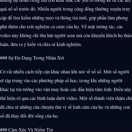
quả xổ số trước đó. Nhiều người trong cộng đồng thường xuyên truy
cập để tìm kiếm những mẹo và thông tin mới, góp phần làm phong
phú thêm cho trải nghiệm cá cược của họ. Về mặt tương tác, các
video này không chỉ thu hút người xem mà còn khuyến khích họ thảo
luận, đưa ra ý kiến và chia sẻ kinh nghiệm.
### Sự Đa Dạng Trong Nhận Xét
Có rất nhiều cách tiếp cận khác nhau khi nói về xổ số. Một số người
sẽ tập trung vào các phương pháp số học, trong khi những người
khác lại tin tưởng vào vận may hoặc các dấu hiệu tâm linh. Điều này
thể hiện rõ qua các bình luận dưới video. Một số thành viên thậm chí
đã chia sẻ những câu chuyện thú vị về linh cảm của họ và những con
số đã thay đổi đời sống của họ.
### Cảm Xúc Và Niềm Tin