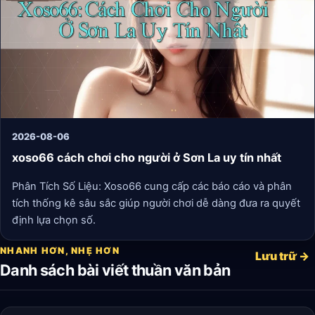
2026-08-06
xoso66 cách chơi cho người ở Sơn La uy tín nhất
Phân Tích Số Liệu: Xoso66 cung cấp các báo cáo và phân
tích thống kê sâu sắc giúp người chơi dễ dàng đưa ra quyết
định lựa chọn số.
NHANH HƠN, NHẸ HƠN
Lưu trữ →
Danh sách bài viết thuần văn bản