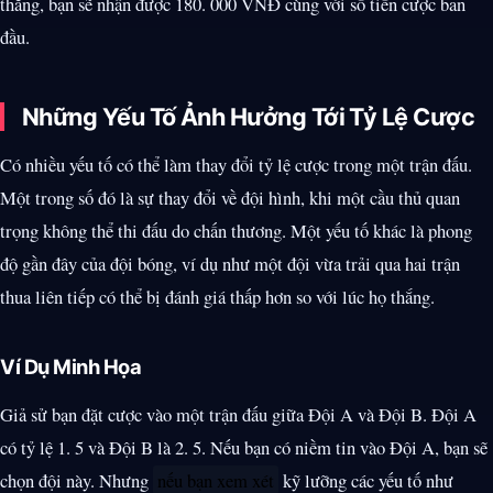
thắng, bạn sẽ nhận được 180. 000 VNĐ cùng với số tiền cược ban
đầu.
Những Yếu Tố Ảnh Hưởng Tới Tỷ Lệ Cược
Có nhiều yếu tố có thể làm thay đổi tỷ lệ cược trong một trận đấu.
Một trong số đó là sự thay đổi về đội hình, khi một cầu thủ quan
trọng không thể thi đấu do chấn thương. Một yếu tố khác là phong
độ gần đây của đội bóng, ví dụ như một đội vừa trải qua hai trận
thua liên tiếp có thể bị đánh giá thấp hơn so với lúc họ thắng.
Ví Dụ Minh Họa
Giả sử bạn đặt cược vào một trận đấu giữa Đội A và Đội B. Đội A
có tỷ lệ 1. 5 và Đội B là 2. 5. Nếu bạn có niềm tin vào Đội A, bạn sẽ
chọn đội này. Nhưng
nếu bạn xem xét
kỹ lưỡng các yếu tố như