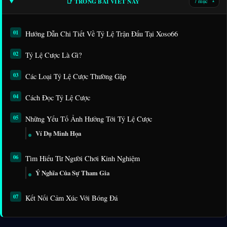
📑 TRONG BÀI VIẾT NÀY
7 mục
▾
Hướng Dẫn Chi Tiết Về Tỷ Lệ Trận Đấu Tại Xoso66
Tỷ Lệ Cược Là Gì?
Các Loại Tỷ Lệ Cược Thường Gặp
Cách Đọc Tỷ Lệ Cược
Những Yếu Tố Ảnh Hưởng Tới Tỷ Lệ Cược
Ví Dụ Minh Họa
Tìm Hiểu Từ Người Chơi Kinh Nghiệm
Ý Nghĩa Của Sự Tham Gia
Kết Nối Cảm Xúc Với Bóng Đá