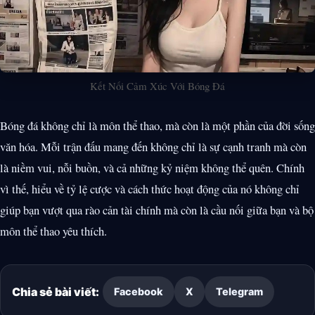
Kết Nối Cảm Xúc Với Bóng Đá
Bóng đá không chỉ là môn thể thao, mà còn là một phần của đời sống
văn hóa. Mỗi trận đấu mang đến không chỉ là sự cạnh tranh mà còn
là niềm vui, nỗi buồn, và cả những kỷ niệm không thể quên. Chính
vì thế, hiểu về tỷ lệ cược và cách thức hoạt động của nó không chỉ
giúp bạn vượt qua rào cản tài chính mà còn là cầu nối giữa bạn và bộ
môn thể thao yêu thích.
Chia sẻ bài viết:
Facebook
X
Telegram