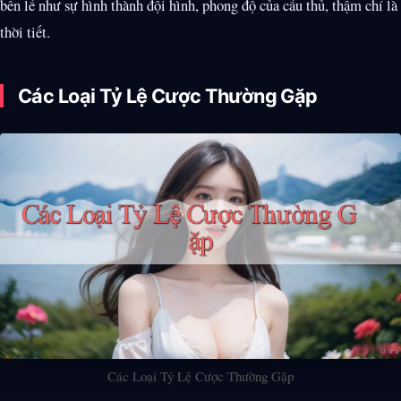
bên lề như sự hình thành đội hình, phong độ của cầu thủ, thậm chí là
thời tiết.
Các Loại Tỷ Lệ Cược Thường Gặp
Các Loại Tỷ Lệ Cược Thường Gặp