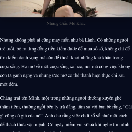
Những Giấc Mơ Khác
Nhưng không phải ai cũng may mắn như bà Lành. Có những người
trẻ tuổi, bỏ ra từng đồng tiền kiếm được để mua xổ số, không chỉ để
tìm kiếm danh vọng mà còn để thoát khỏi những khó khăn trong
cuộc sống. Họ mơ về một cuộc sống xa hoa, nơi mà công việc không
còn là gánh nặng và những ước mơ có thể thành hiện thực chỉ sau
một đêm.
Chàng trai tên Minh, một trong những người thường xuyên ghé
thăm tiệm, thường ngồi bên ly trà đắng, tâm sự với bạn bè rằng, “Cái
gì cũng có giá của nó”. Anh cho rằng việc chơi xổ số như một cách
để thách thức vận mệnh. Có ngày, niềm vui vỡ oà khi nghe tin mình