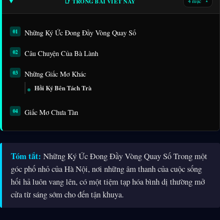
📑 TRONG BÀI VIẾT NÀY
4 mục
▾
Những Ký Ức Đong Đầy Vòng Quay Số
Câu Chuyện Của Bà Lành
Những Giấc Mơ Khác
Hồi Ký Bên Tách Trà
Giấc Mơ Chưa Tàn
Tóm tắt:
Những Ký Ức Đong Đầy Vòng Quay Số Trong một
góc phố nhỏ của Hà Nội, nơi những âm thanh của cuộc sống
hối hả luôn vang lên, có một tiệm tạp hóa bình dị thường mở
cửa từ sáng sớm cho đến tận khuya.