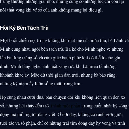
trúng thưởng những giải nhỏ, nhưng cũng có những lúc chỉ còn lại
nỗi thất vọng khi vé số của anh không mang lại điều gì.
Hồi Ký Bên Tách Trà
Một buổi chiều nọ, trong không khí mát mẻ của mùa thu, bà Lành và
Minh cùng nhau ngồi bên tách trà. Bà kể cho Minh nghe về những
lần bà từng trúng số và cảm giác hạnh phúc khi có thể lo cho gia
đình. Minh lắng nghe, ánh mắt sáng rực khi bà miêu tả những
khoảnh khắc ấy. Mặc dù thời gian dần trôi, nhưng bà bảo rằng,
những kỷ niệm ấy luôn sống mãi trong tim.
Họ cùng nhau cười đùa, bàn chuyện đôi khi không liên quan đến xổ
số, nhưng hết thảy đều trở
thành một phần
trong cuốn nhật ký sống
động mà mỗi người đang viết. Ở nơi đây, không có ranh giới giữa
tuổi tác và số phận, chỉ có những trái tim đong đầy hy vọng và tình