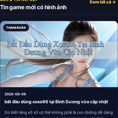
Xem tất cả →
Tin game mới có hình ảnh
THAM KHẢO
2026-08-08
bắt đầu dùng xoso66 tại Bình Dương vừa cập nhật
Dù biết rằng xổ số có thể không phải là con đường dễ dàng