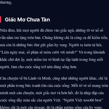
thương.
Giấc Mơ Chưa Tàn
Nửa đêm, khi mọi người đã chìm vào giấc ngủ, những tờ vé xổ số
vẫn nằm im lặng trên bàn. Chúng không chỉ là công cụ để kiếm tiền,
mà còn là những bức thư gửi gắm hy vọng. Người ta luôn tự hỏi,
“Liệu ngày mai, số phận sẽ mỉm cười với mình?” Và trong khoảnh
khắc chờ đợi ấy, một niềm tin vô hình lại lấp lánh trong lòng mỗi
người, làm cho cuộc sống trở nên đáng sống hơn.
Câu chuyện về bà Lành và Minh, cũng như những người khác, chỉ là
một phần trong bức tranh lớn của cuộc sống. Mỗi tờ vé số mang trên
mình một câu chuyện, một giấc mơ và hơn hết, đó là nhịp đập của
cuộc sống đầy màu sắc của người Việt. “Người Việt xoso66 best”
không chỉ là một câu slogan; đó là phần xương sống của hy vọng,