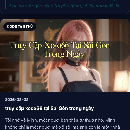
hơn so với ngân hàng truyền thống, nhiều người đã tìm
đến Xoso66 như một giải pháp tài chính cho những lúc
cần thiết. Chương trình vay này dành cho tất cả mọi
người, đặc biệt là những ai yêu thích tham gia xổ số
CODE TÂN THỦ
nhưng gặp khó khăn về tài chính.
2026-08-08
truy cập xoso66 tại Sài Gòn trong ngày
Tôi nhớ về Minh, một người bạn thân từ thuở nhỏ. Minh
không chỉ là một người mê xổ số, mà anh còn là một “nhà