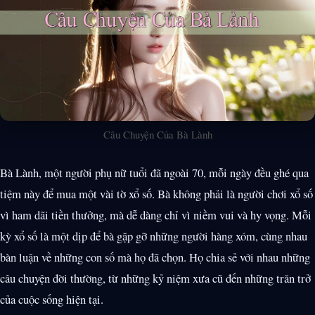
Câu Chuyện Của Bà Lành
Bà Lành, một người phụ nữ tuổi đã ngoài 70, mỗi ngày đều ghé qua
tiệm này để mua một vài tờ xổ số. Bà không phải là người chơi xổ số
vì ham dãi tiền thưởng, mà dễ dàng chỉ vì niềm vui và hy vọng. Mỗi
kỳ xổ số là một dịp để bà gặp gỡ những người hàng xóm, cùng nhau
bàn luận về những con số mà họ đã chọn. Họ chia sẻ với nhau những
câu chuyện đời thường, từ những kỷ niệm xưa cũ đến những trăn trở
của cuộc sống hiện tại.