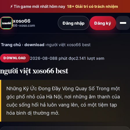
Bỏ qua đến nội dung chính
⚡ Tin game mới nhất hôm nay
18+ Giải trí có trách nhiệm
xoso66
Đăng nhập
Đăng ký
66-xoso.com
Trang chủ
›
download
›
người việt xoso66 best
2026-08-08
8 phút đọc
2.141 lượt xem
DOWNLOAD
người việt xoso66 best
Những Ký Ức Đong Đầy Vòng Quay Số Trong một
góc phố nhỏ của Hà Nội, nơi những âm thanh của
cuộc sống hối hả luôn vang lên, có một tiệm tạp
hóa bình dị thường mở.