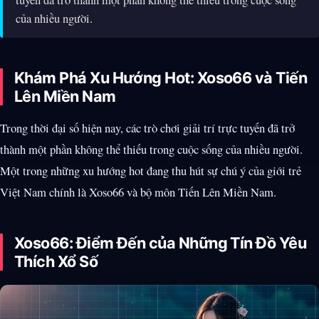
của nhiều người.
Khám Phá Xu Hướng Hot: Xoso66 và Tiến
Lên Miền Nam
Trong thời đại số hiện nay, các trò chơi giải trí trực tuyến đã trở
thành một phần không thể thiếu trong cuộc sống của nhiều người.
Một trong những xu hướng hot đang thu hút sự chú ý của giới trẻ
Việt Nam chính là Xoso66 và bộ môn Tiến Lên Miền Nam.
Xoso66: Điểm Đến của Những Tín Đồ Yêu
Thích Xổ Số