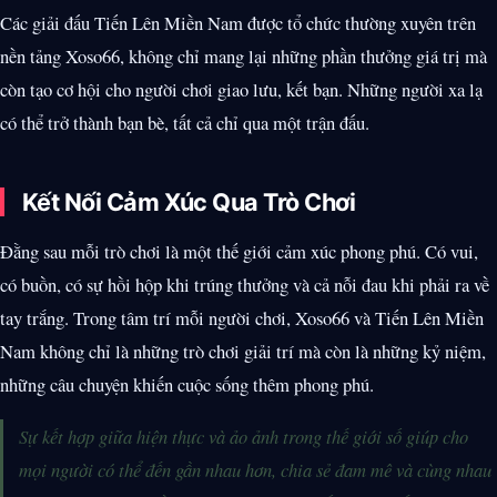
Các giải đấu Tiến Lên Miền Nam được tổ chức thường xuyên trên
nền tảng Xoso66, không chỉ mang lại những phần thưởng giá trị mà
còn tạo cơ hội cho người chơi giao lưu, kết bạn. Những người xa lạ
có thể trở thành bạn bè, tất cả chỉ qua một trận đấu.
Kết Nối Cảm Xúc Qua Trò Chơi
Đằng sau mỗi trò chơi là một thế giới cảm xúc phong phú. Có vui,
có buồn, có sự hồi hộp khi trúng thưởng và cả nỗi đau khi phải ra về
tay trắng. Trong tâm trí mỗi người chơi, Xoso66 và Tiến Lên Miền
Nam không chỉ là những trò chơi giải trí mà còn là những kỷ niệm,
những câu chuyện khiến cuộc sống thêm phong phú.
Sự kết hợp giữa hiện thực và ảo ảnh trong thế giới số giúp cho
mọi người có thể đến gần nhau hơn, chia sẻ đam mê và cùng nhau