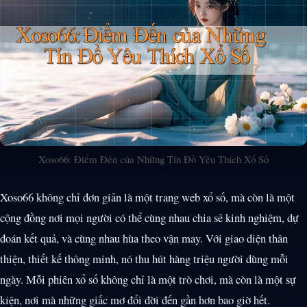
Xoso66: Điểm Đến của Những Tín Đồ Yêu Thích Xổ Số
Xoso66 không chỉ đơn giản là một trang web xổ số, mà còn là một
cộng đồng nơi mọi người có thể cùng nhau chia sẻ kinh nghiệm, dự
đoán kết quả, và cùng nhau hùa theo vận may. Với giao diện thân
thiện, thiết kế thông minh, nó thu hút hàng triệu người dùng mỗi
ngày. Mỗi phiên xổ số không chỉ là một trò chơi, mà còn là một sự
kiện, nơi mà những giấc mơ đổi đời đến gần hơn bao giờ hết.