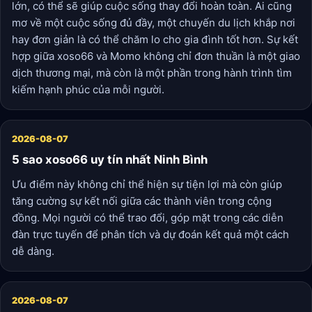
lớn, có thể sẽ giúp cuộc sống thay đổi hoàn toàn. Ai cũng
mơ về một cuộc sống đủ đầy, một chuyến du lịch khắp nơi
hay đơn giản là có thể chăm lo cho gia đình tốt hơn. Sự kết
hợp giữa xoso66 và Momo không chỉ đơn thuần là một giao
dịch thương mại, mà còn là một phần trong hành trình tìm
kiếm hạnh phúc của mỗi người.
2026-08-07
5 sao xoso66 uy tín nhất Ninh Bình
Ưu điểm này không chỉ thể hiện sự tiện lợi mà còn giúp
tăng cường sự kết nối giữa các thành viên trong cộng
đồng. Mọi người có thể trao đổi, góp mặt trong các diễn
đàn trực tuyến để phân tích và dự đoán kết quả một cách
dễ dàng.
2026-08-07