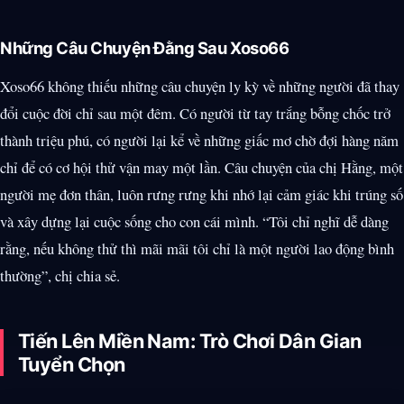
Những Câu Chuyện Đằng Sau Xoso66
Xoso66 không thiếu những câu chuyện ly kỳ về những người đã thay
đổi cuộc đời chỉ sau một đêm. Có người từ tay trắng bỗng chốc trở
thành triệu phú, có người lại kể về những giấc mơ chờ đợi hàng năm
chỉ để có cơ hội thử vận may một lần. Câu chuyện của chị Hằng, một
người mẹ đơn thân, luôn rưng rưng khi nhớ lại cảm giác khi trúng số
và xây dựng lại cuộc sống cho con cái mình. “Tôi chỉ nghĩ dễ dàng
rằng, nếu không thử thì mãi mãi tôi chỉ là một người lao động bình
thường”, chị chia sẻ.
Tiến Lên Miền Nam: Trò Chơi Dân Gian
Tuyển Chọn