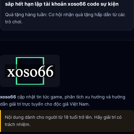
sắp hết hạn lập tài khoản xoso66 code sự kiện
Quà tặng hàng tuần: Cơ hội nhận quà tặng hấp dẫn từ các
trò chơi.
xoso66
cập nhật tin tức game, phân tích xu hướng và hướng
dẫn giải trí trực tuyến cho độc giả Việt Nam.
Nội dung dành cho người từ 18 tuổi trở lên. Hãy giải trí có
trách nhiệm.