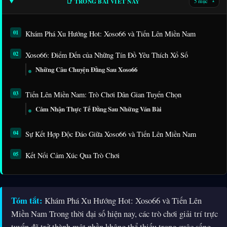
📑 TRONG BÀI VIẾT NÀY
5 mục
▾
Khám Phá Xu Hướng Hot: Xoso66 và Tiến Lên Miền Nam
Xoso66: Điểm Đến của Những Tín Đồ Yêu Thích Xổ Số
Những Câu Chuyện Đằng Sau Xoso66
Tiến Lên Miền Nam: Trò Chơi Dân Gian Tuyển Chọn
Cảm Nhận Thực Tế Đằng Sau Những Ván Bài
Sự Kết Hợp Độc Đáo Giữa Xoso66 và Tiến Lên Miền Nam
Kết Nối Cảm Xúc Qua Trò Chơi
Tóm tắt:
Khám Phá Xu Hướng Hot: Xoso66 và Tiến Lên
Miền Nam Trong thời đại số hiện nay, các trò chơi giải trí trực
tuyến đã trở thành một phần không thể thiếu trong cuộc sống