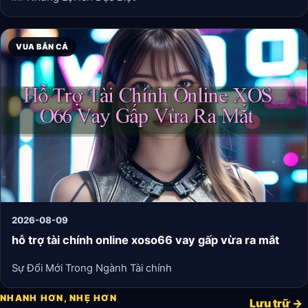
VUA BẮN CÁ
2026-08-09
hỗ trợ tài chính online xoso66 vay gấp vừa ra mắt
Sự Đổi Mới Trong Ngành Tài chính
NHANH HƠN, NHẸ HƠN
Lưu trữ →