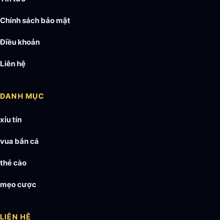
Chính sách bảo mật
Điều khoản
Liên hệ
DANH MỤC
xỉu tín
vua bắn cá
thẻ cào
mẹo cược
LIÊN HỆ