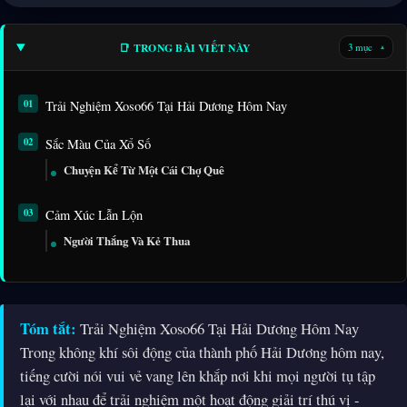
📑 TRONG BÀI VIẾT NÀY
3 mục
▾
Trải Nghiệm Xoso66 Tại Hải Dương Hôm Nay
Sắc Màu Của Xổ Số
Chuyện Kể Từ Một Cái Chợ Quê
Cảm Xúc Lẫn Lộn
Người Thắng Và Kẻ Thua
Tóm tắt:
Trải Nghiệm Xoso66 Tại Hải Dương Hôm Nay
Trong không khí sôi động của thành phố Hải Dương hôm nay,
tiếng cười nói vui vẻ vang lên khắp nơi khi mọi người tụ tập
lại với nhau để trải nghiệm một hoạt động giải trí thú vị -