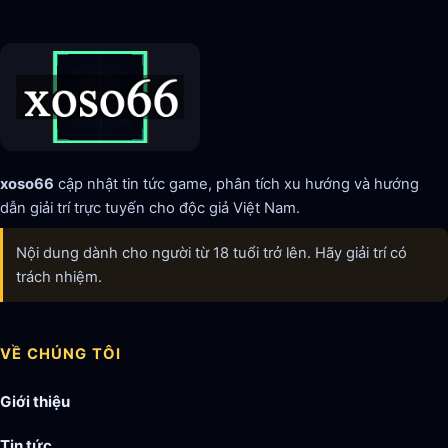
xoso66
cập nhật tin tức game, phân tích xu hướng và hướng
dẫn giải trí trực tuyến cho độc giả Việt Nam.
Nội dung dành cho người từ 18 tuổi trở lên. Hãy giải trí có
trách nhiệm.
VỀ CHÚNG TÔI
Giới thiệu
Tin tức