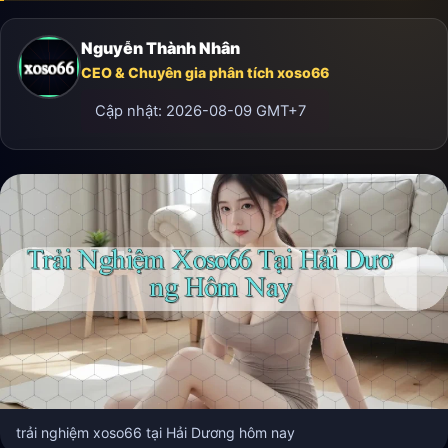
Nguyễn Thành Nhân
CEO & Chuyên gia phân tích xoso66
Cập nhật:
2026-08-09
GMT+7
trải nghiệm xoso66 tại Hải Dương hôm nay