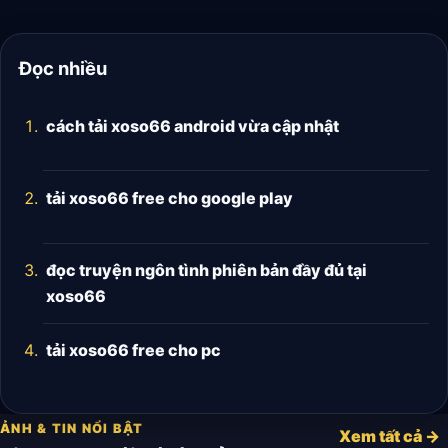
Đọc nhiều
cách tải xoso66 android vừa cập nhật
tải xoso66 free cho google play
đọc truyện ngôn tình phiên bản đầy đủ tại
xoso66
tải xoso66 free cho pc
ẢNH & TIN NỔI BẬT
Xem tất cả →