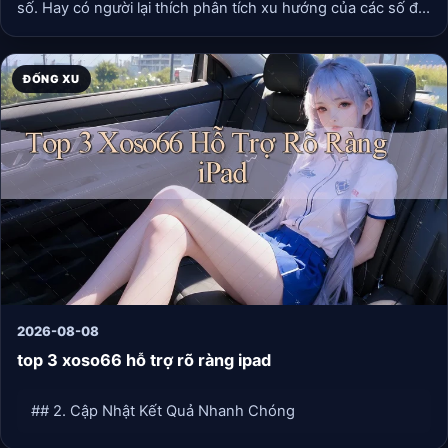
số. Hay có người lại thích phân tích xu hướng của các số đã
được quay trong các kỳ trước đó để tìm ra con số khả năng
xuất hiện cao trong các lần tiếp theo.
ĐỐNG XU
2026-08-08
top 3 xoso66 hỗ trợ rõ ràng ipad
## 2. Cập Nhật Kết Quả Nhanh Chóng