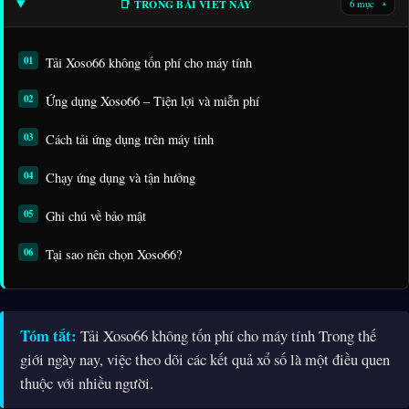
📑 TRONG BÀI VIẾT NÀY
6 mục
▾
Tải Xoso66 không tốn phí cho máy tính
Ứng dụng Xoso66 – Tiện lợi và miễn phí
Cách tải ứng dụng trên máy tính
Chạy ứng dụng và tận hưởng
Ghi chú về bảo mật
Tại sao nên chọn Xoso66?
Tóm tắt:
Tải Xoso66 không tốn phí cho máy tính Trong thế
giới ngày nay, việc theo dõi các kết quả xổ số là một điều quen
thuộc với nhiều người.