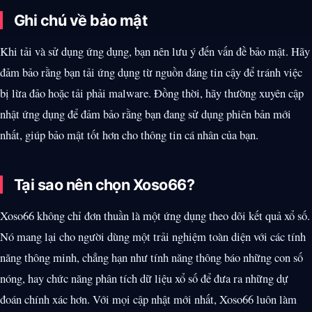
Ghi chú về bảo mật
Khi tải và sử dụng ứng dụng, bạn nên lưu ý đến vấn đề bảo mật. Hãy
đảm bảo rằng bạn tải ứng dụng từ nguồn đáng tin cậy để tránh việc
bị lừa đảo hoặc tải phải malware. Đồng thời, hãy thường xuyên cập
nhật ứng dụng để đảm bảo rằng bạn đang sử dụng phiên bản mới
nhất, giúp bảo mật tốt hơn cho thông tin cá nhân của bạn.
Tại sao nên chọn Xoso66?
Xoso66 không chỉ đơn thuần là một ứng dụng theo dõi kết quả xổ số.
Nó mang lại cho người dùng một trải nghiệm toàn diện với các tính
năng thông minh, chẳng hạn như tính năng thông báo những con số
nóng, hay chức năng phân tích dữ liệu xổ số để đưa ra những dự
đoán chính xác hơn. Với mọi cập nhật mới nhất, Xoso66 luôn làm