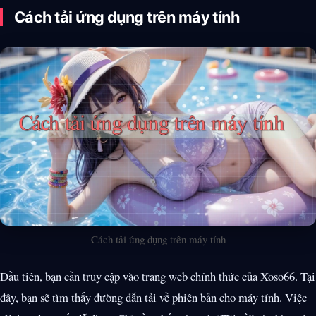
Cách tải ứng dụng trên máy tính
Cách tải ứng dụng trên máy tính
Đầu tiên, bạn cần truy cập vào trang web chính thức của Xoso66. Tại
đây, bạn sẽ tìm thấy đường dẫn tải về phiên bản cho máy tính. Việc