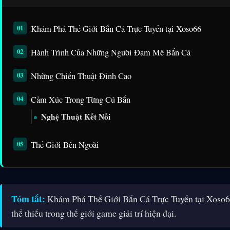
Khám Phá Thế Giới Bắn Cá Trực Tuyến tại Xoso66
Hành Trình Của Những Người Đam Mê Bắn Cá
Những Chiến Thuật Đỉnh Cao
Cảm Xúc Trong Từng Cú Bắn
Nghệ Thuật Kết Nối
Thế Giới Bên Ngoài
Tóm tắt:
Khám Phá Thế Giới Bắn Cá Trực Tuyến tại Xoso66
thể thiếu trong thế giới game giải trí hiện đại.