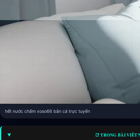
hết nước chấm xoso66 bắn cá trực tuyến
📑 TRONG BÀI VIẾT