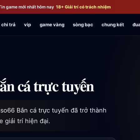
Tin game mới nhất hôm nay
18+ Giải trí có trách nhiệm
chi trả
vip
game vàng
sòng bạc
chung kết
đua
ắn cá trực tuyến
so66 Bắn cá trực tuyến đã trở thành
giải trí hiện đại.