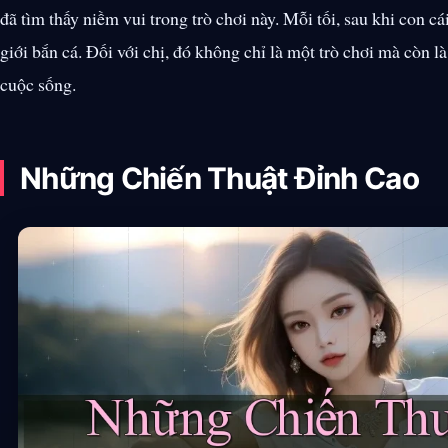
đã tìm thấy niềm vui trong trò chơi này. Mỗi tối, sau khi con c
giới bắn cá. Đối với chị, đó không chỉ là một trò chơi mà còn là
cuộc sống.
Những Chiến Thuật Đỉnh Cao