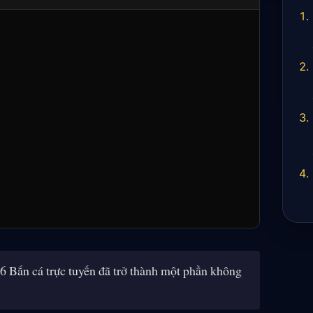
 Bắn cá trực tuyến đã trở thành một phần không