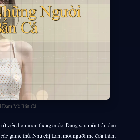
ời Đam Mê Bắn Cá
i ở việc họ muốn thắng cuộc. Đằng sau mỗi trận đấu
 các game thủ. Như chị Lan, một người mẹ đơn thân,