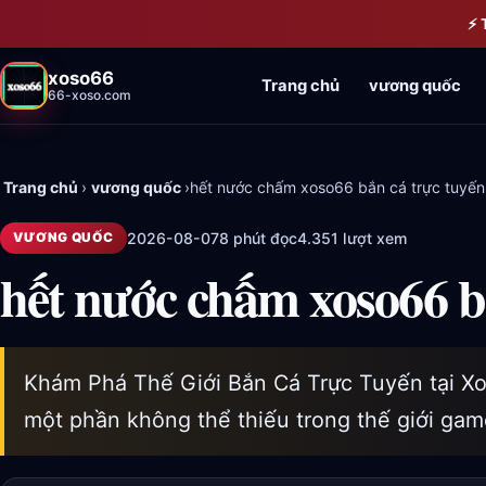
Bỏ qua đến nội dung chính
⚡ 
xoso66
Trang chủ
vương quốc
66-xoso.com
Trang chủ
›
vương quốc
›
hết nước chấm xoso66 bắn cá trực tuyến
2026-08-07
8 phút đọc
4.351 lượt xem
VƯƠNG QUỐC
hết nước chấm xoso66 b
Khám Phá Thế Giới Bắn Cá Trực Tuyến tại Xo
một phần không thể thiếu trong thế giới game 