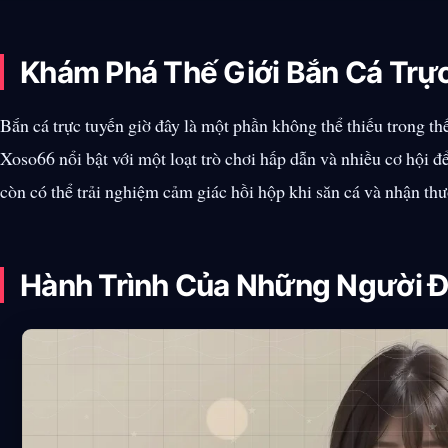
Khám Phá Thế Giới Bắn Cá Trự
Bắn cá trực tuyến giờ đây là một phần không thể thiếu trong thế 
Xoso66 nổi bật với một loạt trò chơi hấp dẫn và nhiều cơ hội đ
còn có thể trải nghiệm cảm giác hồi hộp khi săn cá và nhận th
Hành Trình Của Những Người 