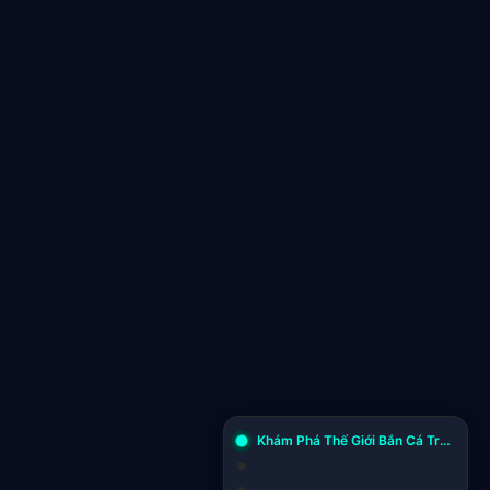
Khám Phá Thế Giới Bắn Cá Trực Tuyến tại Xoso66