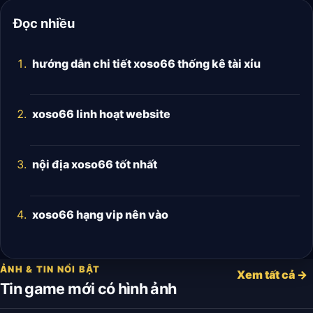
Đọc nhiều
hướng dẫn chi tiết xoso66 thống kê tài xỉu
xoso66 linh hoạt website
nội địa xoso66 tốt nhất
xoso66 hạng vip nên vào
ẢNH & TIN NỔI BẬT
Xem tất cả →
Tin game mới có hình ảnh