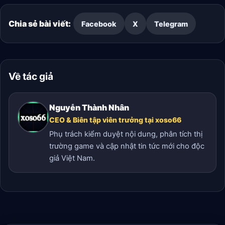
Chia sẻ bài viết:
Facebook
X
Telegram
Về tác giả
Nguyễn Thành Nhân
CEO & Biên tập viên trưởng tại xoso66
Phụ trách kiểm duyệt nội dung, phân tích thị
trường game và cập nhật tin tức mới cho độc
giả Việt Nam.