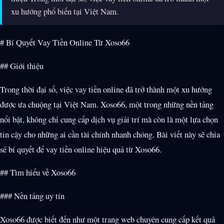
xu hướng phổ biến tại Việt Nam.
# Bí Quyết Vay Tiền Online Từ Xoso66
## Giới thiệu
Trong thời đại số, việc vay tiền online đã trở thành một xu hướng
được ưa chuộng tại Việt Nam. Xoso66, một trong những nền tảng
nổi bật, không chỉ cung cấp dịch vụ giải trí mà còn là một lựa chọn
tin cậy cho những ai cần tài chính nhanh chóng. Bài viết này sẽ chia
sẻ bí quyết để vay tiền online hiệu quả từ Xoso66.
## Tìm hiểu về Xoso66
### Nền tảng uy tín
Xoso66 được biết đến như một trang web chuyên cung cấp kết quả