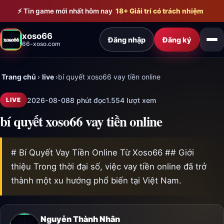
Bỏ qua đến nội dung chính
⚡ Tin game mới nhất hôm nay
18+ Giải trí có trách nhiệm
xoso66
Đăng nhập
Đăng ký
66-xoso.com
Trang chủ
›
live
›
bí quyết xoso66 vay tiền online
2026-08-08
8 phút đọc
1.554 lượt xem
LIVE
bí quyết xoso66 vay tiền online
# Bí Quyết Vay Tiền Online Từ Xoso66 ## Giới
thiệu Trong thời đại số, việc vay tiền online đã trở
thành một xu hướng phổ biến tại Việt Nam.
Nguyễn Thành Nhân