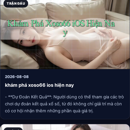
TRẬN ĐẤU
2026-08-08
khám phá xoso66 ios hiện nay
- **Dự Đoán Kết Quả**: Người dùng có thể tham gia các trò
chơi dự đoán kết quả xổ số, từ đó không chỉ giải trí mà còn
có cơ hội nhận thêm những phần quà giá trị.