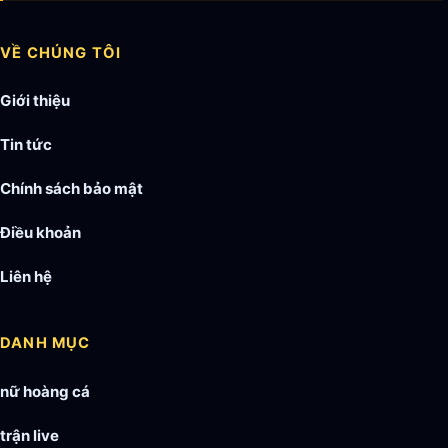
VỀ CHÚNG TÔI
Giới thiệu
Tin tức
Chính sách bảo mật
Điều khoản
Liên hệ
DANH MỤC
nữ hoàng cá
trận live