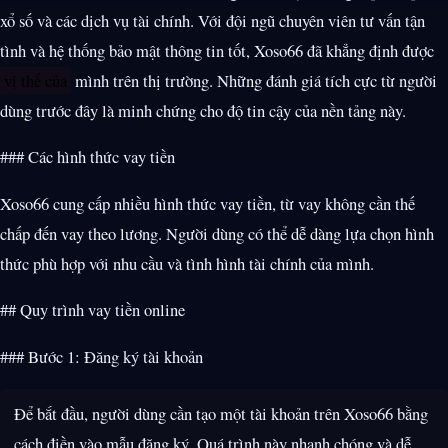
xổ số và các dịch vụ tài chính. Với đội ngũ chuyên viên tư vấn tận
tình và hệ thống bảo mật thông tin tốt, Xoso66 đã khẳng định được
vị thế của
mình trên thị trường. Những đánh giá tích cực từ người
dùng trước đây là minh chứng cho độ tin cậy của nền tảng này.
### Các hình thức vay tiền
Xoso66 cung cấp nhiều hình thức vay tiền, từ vay không cần thế
chấp đến vay theo lương. Người dùng có thể dễ dàng lựa chọn hình
thức phù hợp với nhu cầu và tình hình tài chính của mình.
## Quy trình vay tiền online
### Bước 1: Đăng ký tài khoản
Để bắt đầu, người dùng cần tạo một tài khoản trên Xoso66 bằng
cách điền vào mẫu đăng ký. Quá trình này nhanh chóng và dễ