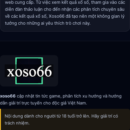
web cung cấp. Từ việc xem kết quả xổ số, tham gia vào các
diễn đàn thảo luận cho đến nhận các phân tích chuyên sâu
về các kết quả xổ số, Xoso66 đã tạo nên một không gian lý
tưởng cho những ai yêu thích trò chơi này.
xoso66
cập nhật tin tức game, phân tích xu hướng và hướng
dẫn giải trí trực tuyến cho độc giả Việt Nam.
Nội dung dành cho người từ 18 tuổi trở lên. Hãy giải trí có
trách nhiệm.