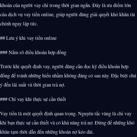
khoản của người vay chỉ trong thời gian ngắn. Đây là ưu điểm lớn
của dịch vụ vay tiền online, giúp người dùng giải quyết khó khăn tài
chính ngay lập tức.
## Lưu ý khi vay tiền online
### Nắm rõ điều khoản hợp đồng
Trước khi quyết định vay, người dùng cần đọc kỹ điều khoản hợp
đồng để tránh những hiểu nhầm không đáng có sau này. Đặc biệt chú
ý đến lãi suất và thời gian trả nợ.
### Chỉ vay khi thực sự cần thiết
Vay tiền là một quyết định quan trọng. Nguyên tắc vàng là chỉ vay
khi bạn thực sự cần thiết và có khả năng trả nợ. Đừng để những khó
khăn tạm thời dẫn đến những khoản nợ kéo dài.