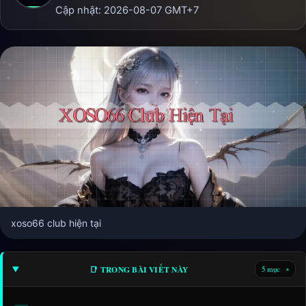
Cập nhật:
2026-08-07
GMT+7
xoso66 club hiện tại
📑 TRONG BÀI VIẾT NÀY
5 mục
▾