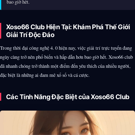
bao giờ hết.
Xoso66 Club Hiện Tại: Khám Phá Thế Giới
Giải Trí Độc Đáo
Trong thời đại công nghệ 4. 0 hiện nay, việc giải trí trực tuyến đang
ngày càng trở nên phổ biến và hấp dẫn hơn bao giờ hết. Xoso66 club
đã nhanh chóng trở thành một điểm đến yêu thích của nhiều người,
đặc biệt là những ai đam mê xổ số và cá cược.
Các Tính Năng Đặc Biệt của Xoso66 Club