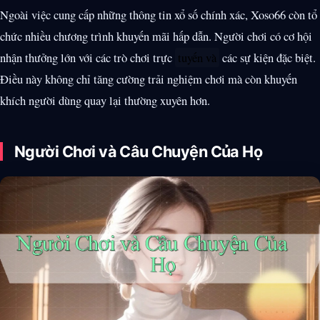
Ngoài việc cung cấp những thông tin xổ số chính xác, Xoso66 còn tổ
chức nhiều chương trình khuyến mãi hấp dẫn. Người chơi có cơ hội
nhận thưởng lớn với các trò chơi trực
tuyến và
các sự kiện đặc biệt.
Điều này không chỉ tăng cường trải nghiệm chơi mà còn khuyến
khích người dùng quay lại thường xuyên hơn.
Người Chơi và Câu Chuyện Của Họ