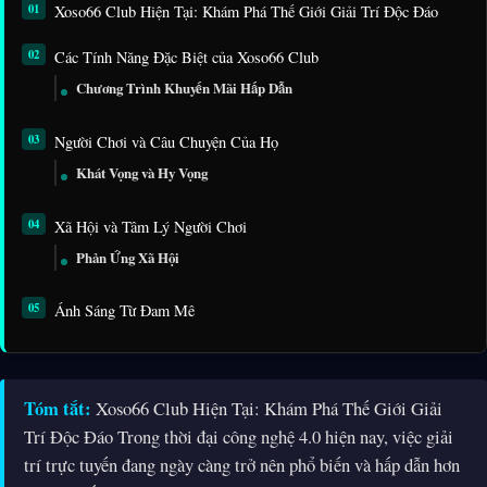
Xoso66 Club Hiện Tại: Khám Phá Thế Giới Giải Trí Độc Đáo
Các Tính Năng Đặc Biệt của Xoso66 Club
Chương Trình Khuyến Mãi Hấp Dẫn
Người Chơi và Câu Chuyện Của Họ
Khát Vọng và Hy Vọng
Xã Hội và Tâm Lý Người Chơi
Phản Ứng Xã Hội
Ánh Sáng Từ Đam Mê
Tóm tắt:
Xoso66 Club Hiện Tại: Khám Phá Thế Giới Giải
Trí Độc Đáo Trong thời đại công nghệ 4.0 hiện nay, việc giải
trí trực tuyến đang ngày càng trở nên phổ biến và hấp dẫn hơn