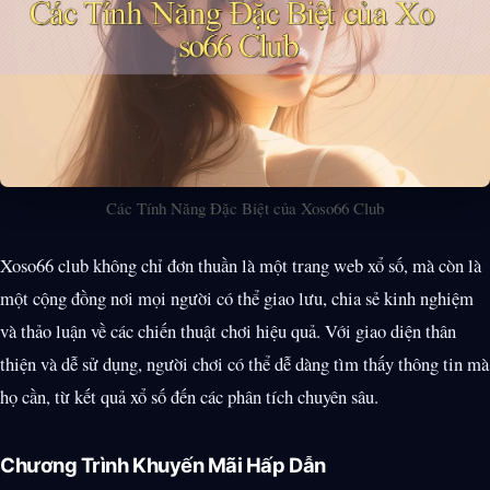
Các Tính Năng Đặc Biệt của Xoso66 Club
Xoso66 club không chỉ đơn thuần là một trang web xổ số, mà còn là
một cộng đồng nơi mọi người có thể giao lưu, chia sẻ kinh nghiệm
và thảo luận về các chiến thuật chơi hiệu quả. Với giao diện thân
thiện và dễ sử dụng, người chơi có thể dễ dàng tìm thấy thông tin mà
họ cần, từ kết quả xổ số đến các phân tích chuyên sâu.
Chương Trình Khuyến Mãi Hấp Dẫn