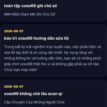
toàn tập xoso66 ghi chú số
### Niềm Đam Mê Ghi Chú Số
2026-08-07
bảo trì xoso66 hướng dẫn sửa lỗi
Trong bất kỳ trải nghiệm trực tuyến nào, việc phát hiện và
sửa lỗi kịp thời là vô cùng cần thiết. Hy vọng rằng với
những thông tin và hướng dẫn trên, bạn sẽ có những phút
giây chơi xoso66 thật thú vị và không gặp phải sự cố nào.
Chúc bạn may mắn!
2026-08-07
xoso66 không chờ lâu scan qr
Câu Chuyện Của Những Người Chơi