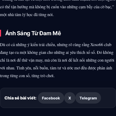
có thể tận hưởng mà không bị cuốn vào những cạm bẫy của cờ bạc,”
một nhà tâm lý học đã từng nói.
Ánh Sáng Từ Đam Mê
Dù có cả những ý kiến trái chiều, nhưng rõ ràng rằng Xoso66 club
đang tạo ra một không gian cho những ai yêu thích xổ số. Đó không
chỉ là nơi để thử vận may, mà còn là nơi để kết nối những con người
với nhau. Tình yêu, nỗi buồn, tâm tư và ước mơ đều được phản ánh
trong từng con số, từng trò chơi.
Chia sẻ bài viết:
Facebook
X
Telegram