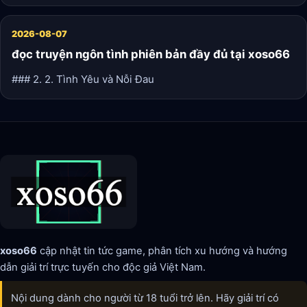
2026-08-07
đọc truyện ngôn tình phiên bản đầy đủ tại xoso66
### 2. 2. Tình Yêu và Nỗi Đau
xoso66
cập nhật tin tức game, phân tích xu hướng và hướng
dẫn giải trí trực tuyến cho độc giả Việt Nam.
Nội dung dành cho người từ 18 tuổi trở lên. Hãy giải trí có