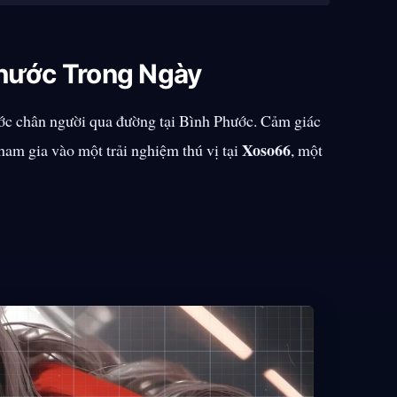
Phước Trong Ngày
ớc chân người qua đường tại Bình Phước. Cảm giác
Xoso66
tham gia vào một trải nghiệm thú vị tại
, một