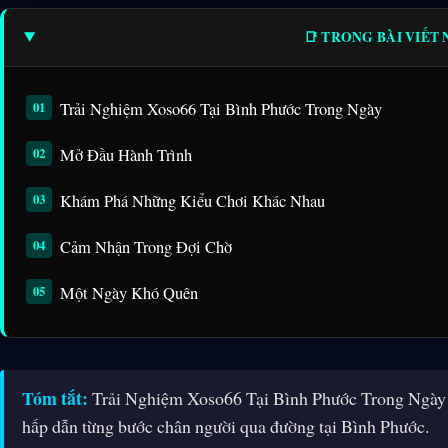
📑 TRONG BÀI VIẾT
Trải Nghiệm Xoso66 Tại Bình Phước Trong Ngày
Mở Đầu Hành Trình
Khám Phá Những Kiểu Chơi Khác Nhau
Cảm Nhận Trong Đợi Chờ
Một Ngày Khó Quên
Tóm tắt:
Trải Nghiệm Xoso66 Tại Bình Phước Trong Ngày 
hấp dẫn từng bước chân người qua đường tại Bình Phước.