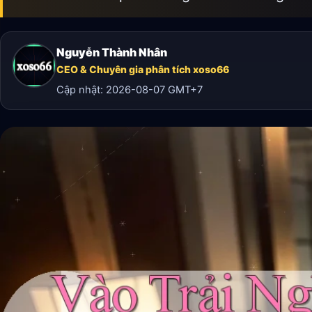
Nguyễn Thành Nhân
CEO & Chuyên gia phân tích xoso66
Cập nhật:
2026-08-07
GMT+7