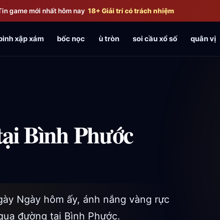
Tin game mới nhất hôm nay
18+ Giải trí có trách nhiệm
binh xập xám
bốc nọc
ù tròn
soi cầu xổ số
quân vị
tại Bình Phước
gày Ngày hôm ấy, ánh nắng vàng rực
ua đường tại Bình Phước.