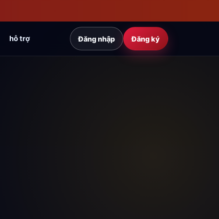
hỗ trợ
Đăng nhập
Đăng ký