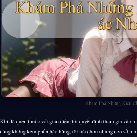
Khám Phá Những Kiểu C
Khi đã quen thuộc với giao diện, tôi quyết định tham gia vào m
cũng không kém phần hào hứng, tôi lựa chọn những con số mà m