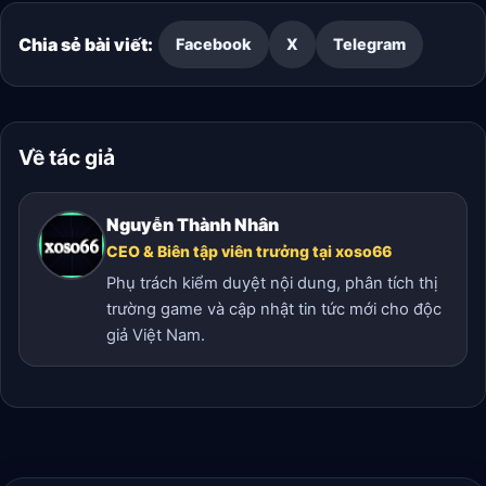
Chia sẻ bài viết:
Facebook
X
Telegram
Về tác giả
Nguyễn Thành Nhân
CEO & Biên tập viên trưởng tại xoso66
Phụ trách kiểm duyệt nội dung, phân tích thị
trường game và cập nhật tin tức mới cho độc
giả Việt Nam.