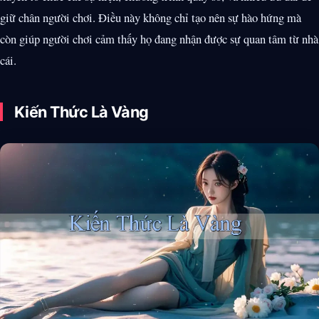
giữ chân người chơi. Điều này không chỉ tạo nên sự hào hứng mà
còn giúp người chơi cảm thấy họ đang nhận được sự quan tâm từ nhà
cái.
Kiến Thức Là Vàng