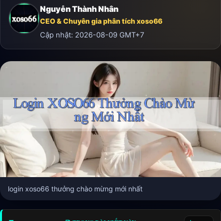
Nguyễn Thành Nhân
CEO & Chuyên gia phân tích xoso66
Cập nhật:
2026-08-09
GMT+7
login xoso66 thưởng chào mừng mới nhất