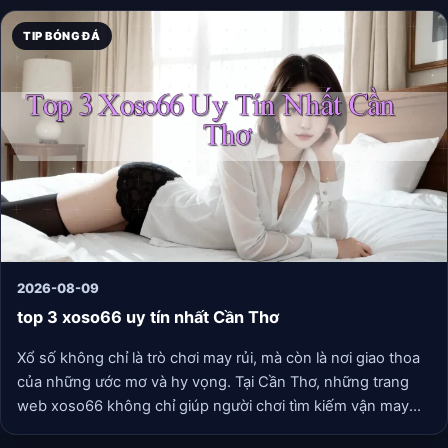
TIP BÓNG ĐÁ
2026-08-09
top 3 xoso66 uy tín nhất Cần Thơ
Xổ số không chỉ là trò chơi may rủi, mà còn là nơi giao thoa
của những ước mơ và hy vọng. Tại Cần Thơ, những trang
web xoso66 không chỉ giúp người chơi tìm kiếm vận may
mà còn tạo ra những mối liên kết, từ những người xa lạ biến