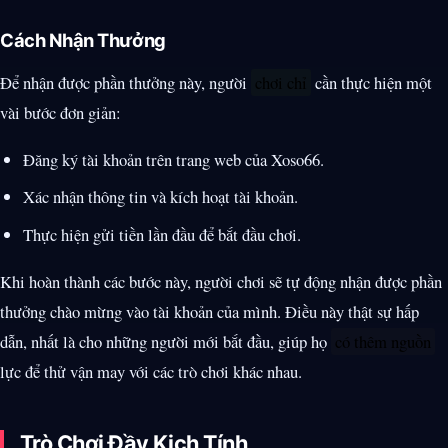
Cách Nhận Thưởng
Để nhận được phần thưởng này, người
chơi chỉ
cần thực hiện một
vài bước đơn giản:
Đăng ký tài khoản trên trang web của Xoso66.
Xác nhận thông tin và kích hoạt tài khoản.
Thực hiện gửi tiền lần đầu để bắt đầu chơi.
Khi hoàn thành các bước này, người chơi sẽ tự động nhận được phần
thưởng chào mừng vào tài khoản của mình. Điều này thật sự hấp
dẫn, nhất là cho những người mới bắt đầu, giúp họ
có thêm nguồn
lực để thử vận may với các trò chơi khác nhau.
Trò Chơi Đầy Kịch Tính