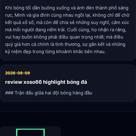
Khi bóng tối dần buông xuống và ánh đèn thành phố sáng
rực, Minh và gia đình cùng nhau ngồi lại, không chỉ để chờ
kết quả xổ số, mà còn để chia sẻ những suy nghĩ, cảm xúc
mà mỗi người đang nếm trải. Cuối cùng, họ nhận ra rằng,
vui hay buồn không phải điều quan trọng nhất; mà điều
quý giá hơn cả chính là tình thương, sự gắn kết và những
kỷ niệm đẹp trong từng khoảnh khắc bên nhau.
2026-08-09
review xoso66 highlight bóng đá
### Trận đấu giữa hai đội bóng hàng đầu