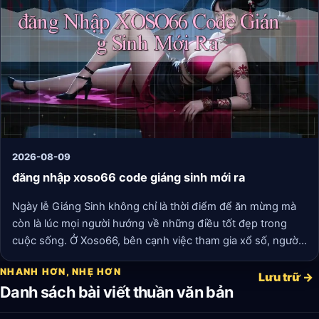
2026-08-09
đăng nhập xoso66 code giáng sinh mới ra
Ngày lễ Giáng Sinh không chỉ là thời điểm để ăn mừng mà
còn là lúc mọi người hướng về những điều tốt đẹp trong
cuộc sống. Ở Xoso66, bên cạnh việc tham gia xổ số, người
chơi còn có thể tham gia vào các hoạt động tình nguyện,
NHANH HƠN, NHẸ HƠN
quyên góp cho những hoạt động từ thiện, mang lại niềm vui
Lưu trữ →
Danh sách bài viết thuần văn bản
cho những trẻ em kém may mắn. Đó chính là cách mà
người chơi kết nối với nhau và tạo ra những giá trị tốt đẹp