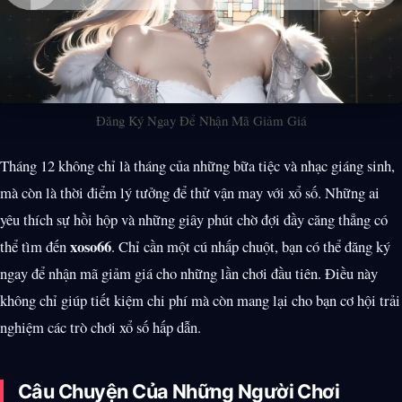
Đăng Ký Ngay Để Nhận Mã Giảm Giá
Tháng 12 không chỉ là tháng của những bữa tiệc và nhạc giáng sinh,
mà còn là thời điểm lý tưởng để thử vận may với xổ số. Những ai
yêu thích sự hồi hộp và những giây phút chờ đợi đầy căng thẳng có
xoso66
thể tìm đến
. Chỉ cần một cú nhấp chuột, bạn có thể đăng ký
ngay để nhận mã giảm giá cho những lần chơi đầu tiên. Điều này
không chỉ giúp tiết kiệm chi phí mà còn mang lại cho bạn cơ hội trải
nghiệm các trò chơi xổ số hấp dẫn.
Câu Chuyện Của Những Người Chơi