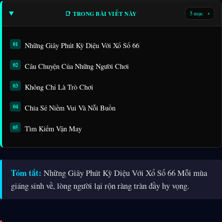
📑 TRONG BÀI VIẾT NÀY
5 mục
▾
Những Giây Phút Kỳ Diệu Với Xổ Số 66
Câu Chuyện Của Những Người Chơi
Không Chỉ Là Trò Chơi
Chia Sẻ Niềm Vui Và Nỗi Buồn
Tìm Kiếm Vận May
Tóm tắt:
Những Giây Phút Kỳ Diệu Với Xổ Số 66 Mỗi mùa
giáng sinh về, lòng người lại rộn ràng tràn đầy hy vọng.