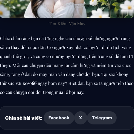
Tìm Kiếm Vận May
Chắc chắn rằng bạn đã từng nghe câu chuyện về những người trúng
số và thay đổi cuộc đời. Có người xây nhà, có người đi du lịch vòng
quanh thế giới, và cũng có những người dùng tiền trúng số để làm từ
thiện. Mỗi câu chuyện đều mang lại cảm hứng và niềm tin vào cuộc
sống, rằng ở đâu đó may mắn vẫn đang chờ đợi bạn. Tại sao không
xoso66
thử sức với
ngay hôm nay? Biết đâu bạn sẽ là người tiếp theo
có câu chuyện đổi đời trong mùa lễ hội này.
Chia sẻ bài viết:
Facebook
X
Telegram