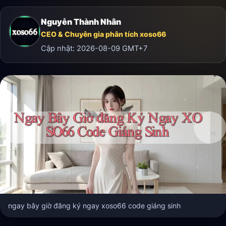
Nguyễn Thành Nhân
CEO & Chuyên gia phân tích xoso66
Cập nhật:
2026-08-09
GMT+7
ngay bây giờ đăng ký ngay xoso66 code giáng sinh