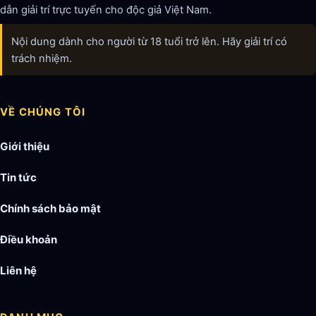
dẫn giải trí trực tuyến cho độc giả Việt Nam.
Nội dung dành cho người từ 18 tuổi trở lên. Hãy giải trí có
trách nhiệm.
VỀ CHÚNG TÔI
Giới thiệu
Tin tức
Chính sách bảo mật
Điều khoản
Liên hệ