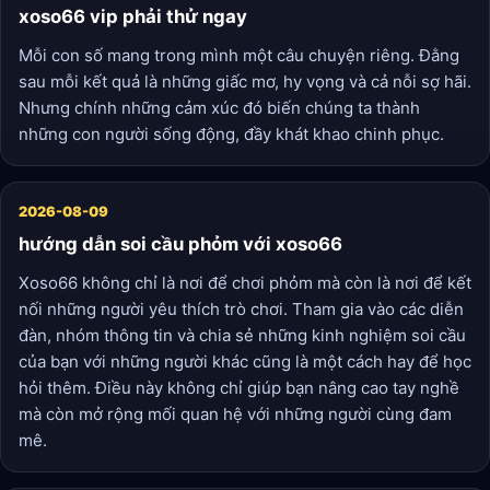
xoso66 vip phải thử ngay
Mỗi con số mang trong mình một câu chuyện riêng. Đằng
sau mỗi kết quả là những giấc mơ, hy vọng và cả nỗi sợ hãi.
Nhưng chính những cảm xúc đó biến chúng ta thành
những con người sống động, đầy khát khao chinh phục.
2026-08-09
hướng dẫn soi cầu phỏm với xoso66
Xoso66 không chỉ là nơi để chơi phỏm mà còn là nơi để kết
nối những người yêu thích trò chơi. Tham gia vào các diễn
đàn, nhóm thông tin và chia sẻ những kinh nghiệm soi cầu
của bạn với những người khác cũng là một cách hay để học
hỏi thêm. Điều này không chỉ giúp bạn nâng cao tay nghề
mà còn mở rộng mối quan hệ với những người cùng đam
mê.