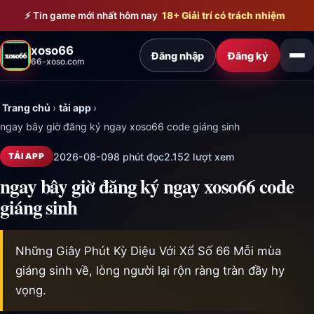
Bỏ qua đến nội dung chính
⚡ Tin game mới nhất hôm nay
18+ Giải trí có trách nhiệm
xoso66
Đăng nhập
Đăng ký
66-xoso.com
Trang chủ
›
tải app
›
ngay bây giờ đăng ký ngay xoso66 code giáng sinh
2026-08-09
8 phút đọc
2.152 lượt xem
TẢI APP
ngay bây giờ đăng ký ngay xoso66 code
giáng sinh
Những Giây Phút Kỳ Diệu Với Xổ Số 66 Mỗi mùa
giáng sinh về, lòng người lại rộn ràng tràn đầy hy
vọng.