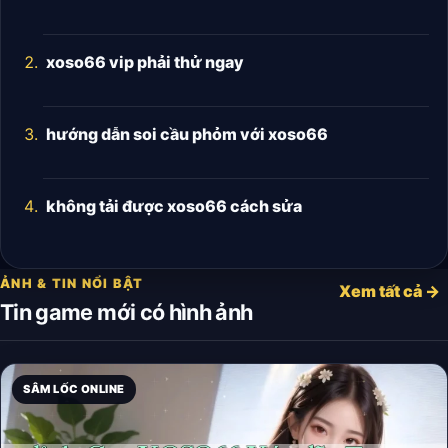
xoso66 vip phải thử ngay
hướng dẫn soi cầu phỏm với xoso66
không tải được xoso66 cách sửa
ẢNH & TIN NỔI BẬT
Xem tất cả →
Tin game mới có hình ảnh
SÂM LỐC ONLINE