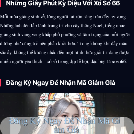
Những Giây Phút Kỳ Diệu Với Xổ Số 66
Mỗi mùa giáng sinh về, lòng người lại rộn ràng tràn đầy hy vọng.
Những ánh đèn lấp lánh trang trí cho cây thông Noel, tiếng nhạc
giáng sinh vang vọng khắp phố phường và tâm trạng của mỗi người
dường như cũng trở nên phấn khởi hơn. Trong không khí đầy màu
sắc ấy, không thể không nhắc đến một hình thức giải trí đang được
xoso66
nhiều người yêu thích – xổ số trong dịp lễ hội, đặc biệt là
.
Đăng Ký Ngay Để Nhận Mã Giảm Giá