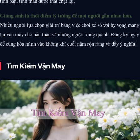
tình bạn, tình thân được thắt chặt lại.
Giáng sinh là thời điểm lý tưởng để mọi người gần nhau hơn.
Nhiều người lựa chọn giải trí bằng việc chơi xổ số với hy vọng mang
lại vận may cho bản thân và những người xung quanh. Đăng ký ngay
để cùng hòa mình vào không khí cuối năm rộn ràng và đầy ý nghĩa!
Tìm Kiếm Vận May