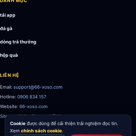
DANH MỤC
tải app
đá gà
dòng trả thưởng
hộp quà
LIÊN HỆ
Email:
support@66-xoso.com
Hotline:
0906 834 157
Website:
66-xoso.com
Sitemap XML
·
Sitemap HTML
Cookie
được dùng để cải thiện trải nghiệm đọc tin.
Xem
chính sách cookie
.