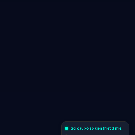
Soi cầu xổ số kiến thiết 3 miền tại xoso66