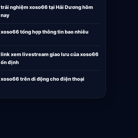
trải nghiệm xoso66 tại Hải Dương hôm
nay
xoso66 tổng hợp thông tin bao nhiêu
link xem livestream giao lưu của xoso66
ổn định
xoso66 trên di động cho điện thoại