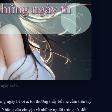
 ngày thơ ấu
ững ngày hè oi ả, tôi thường thấy bố mẹ cầm trên tay
ả. Những câu chuyện về những người trúng số, đổi