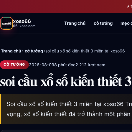
Bỏ qua đến nội dung chính
⚡ 
xoso66
Trang chủ
cờ tướng
mẹo 
66-xoso.com
Trang chủ
›
cờ tướng
›
soi cầu xổ số kiến thiết 3 miền tại xoso66
2026-08-09
8 phút đọc
2.212 lượt xem
CỜ TƯỚNG
soi cầu xổ số kiến thiết 
Soi cầu xổ số kiến thiết 3 miền tại xoso66 T
vọng, xổ số kiến thiết đã trở thành một phần