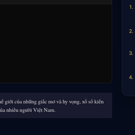
hế giới của những giấc mơ và hy vọng, xổ số kiến
 của nhiều người Việt Nam.