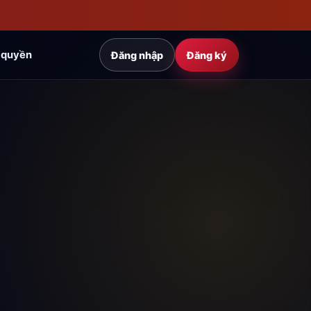
 quyền
Đăng nhập
Đăng ký