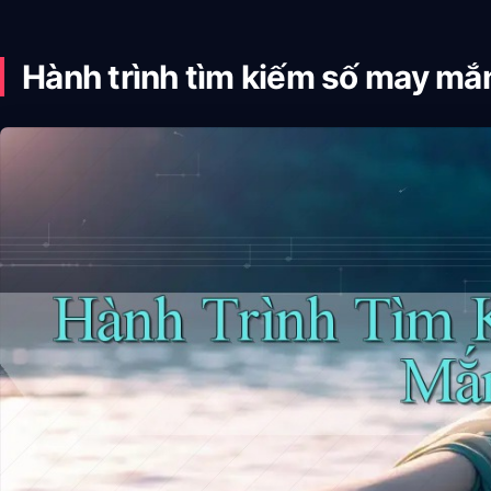
Hành trình tìm kiếm số may mắ