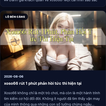
LÔ BỐN CÀNG
2026-08-06
xoso66 rút 1 phút phản hồi tức thì hiện tại
Xoso66 không chỉ là một trò chơi, mà còn là một hành trình
tìm kiếm cơ hội đổi đời. Không ít người đã tìm thấy vận may
của mình thông qua những con số tưởng chừng ngẫu