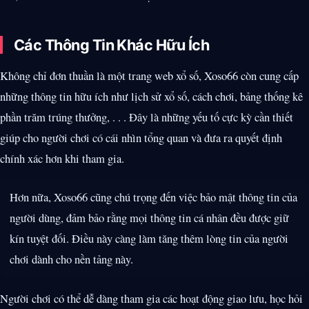
Các Thông Tin Khác Hữu Ích
Không chỉ đơn thuần là một trang web xổ số, Xoso66 còn cung cấp
những thông tin hữu ích như lịch sử xổ số, cách chơi, bảng thống kê
phần trăm trúng thưởng, . . . Đây là những yếu tố cực kỳ cần thiết
giúp cho người chơi có cái nhìn tổng quan và đưa ra quyết định
chính xác hơn khi tham gia.
Hơn nữa, Xoso66 cũng chú trọng đến việc bảo mật thông tin của
người dùng, đảm bảo rằng mọi thông tin cá nhân đều được giữ
kín tuyệt đối. Điều này càng làm tăng thêm lòng tin của người
chơi dành cho nền tảng này.
Người chơi có thể dễ dàng tham gia các hoạt động giao lưu, học hỏi