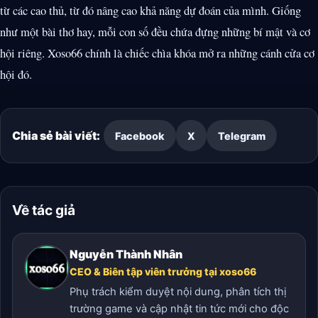
từ các cao thủ, từ đó nâng cao khả năng dự đoán của mình. Giống
như một bài thơ hay, mỗi con số đều chứa đựng những bí mật và cơ
hội riêng. Xoso66 chính là chiếc chìa khóa mở ra những cánh cửa cơ
hội đó.
Chia sẻ bài viết:
Facebook
X
Telegram
Về tác giả
Nguyễn Thành Nhân
CEO & Biên tập viên trưởng tại xoso66
Phụ trách kiểm duyệt nội dung, phân tích thị
trường game và cập nhật tin tức mới cho độc