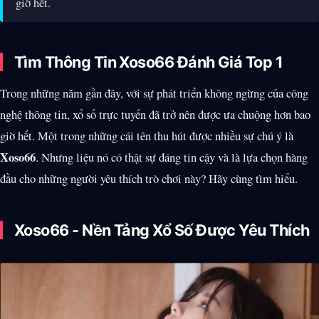
giờ hết.
Tìm Thông Tin Xoso66 Đánh Giá Top 1
Trong những năm gần đây, với sự phát triển không ngừng của công
nghệ thông tin, xổ số trực tuyến đã trở nên được ưa chuộng hơn bao
giờ hết. Một trong những cái tên thu hút được nhiều sự chú ý là
Xoso66
. Nhưng liệu nó có thật sự đáng tin cậy và là lựa chọn hàng
đầu cho những người yêu thích trò chơi này? Hãy cùng tìm hiểu.
Xoso66 - Nền Tảng Xổ Số Được Yêu Thích