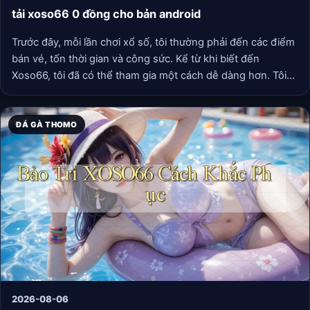
tải xoso66 0 đồng cho bản android
Trước đây, mỗi lần chơi xổ số, tôi thường phải đến các điểm
bán vé, tốn thời gian và công sức. Kể từ khi biết đến
Xoso66, tôi đã có thể tham gia một cách dễ dàng hơn. Tôi
luôn được thông báo về kết quả và tham gia các cuộc thi
của ứng dụng. Mỗi lần thắng là một niềm vui bất ngờ.
ĐÁ GÀ THOMO
2026-08-06