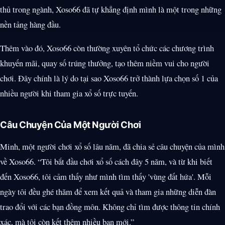
thủ trong ngành, Xoso66 đã tự khẳng định mình là một trong những
nền tảng hàng đầu.
Thêm vào đó, Xoso66 còn thường xuyên tổ chức các chương trình
khuyến mãi, quay số trúng thưởng, tạo thêm niềm vui cho người
chơi. Đây chính là lý do tại sao Xoso66 trở thành lựa chọn số 1 của
nhiều người khi tham gia xổ số trực tuyến.
Câu Chuyện Của Một Người Chơi
Minh, một người chơi xổ số lâu năm, đã chia sẻ câu chuyện của mình
về Xoso66. “Tôi bắt đầu chơi xổ số cách đây 5 năm, và từ khi biết
đến Xoso66, tôi cảm thấy như mình tìm thấy 'vùng đất hứa'. Mỗi
ngày tôi đều ghé thăm để xem kết quả và tham gia những diễn đàn
trao đổi với các bạn đồng môn. Không chỉ tìm được thông tin chính
xác, mà tôi còn kết thêm nhiều bạn mới.”