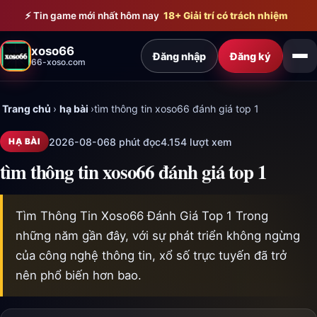
Bỏ qua đến nội dung chính
⚡ Tin game mới nhất hôm nay
18+ Giải trí có trách nhiệm
xoso66
Đăng nhập
Đăng ký
66-xoso.com
Trang chủ
›
hạ bài
›
tìm thông tin xoso66 đánh giá top 1
2026-08-06
8 phút đọc
4.154 lượt xem
HẠ BÀI
tìm thông tin xoso66 đánh giá top 1
Tìm Thông Tin Xoso66 Đánh Giá Top 1 Trong
những năm gần đây, với sự phát triển không ngừng
của công nghệ thông tin, xổ số trực tuyến đã trở
nên phổ biến hơn bao.