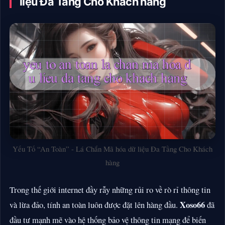
liệu Đa Tầng Cho Khách hàng
Yếu Tố “An Toàn” - Lá Chắn Mã hóa dữ liệu Đa Tầng Cho Khách
hàng
Trong thế giới internet đầy rẫy những rủi ro về rò rỉ thông tin
Xoso66
và lừa đảo, tính an toàn luôn được đặt lên hàng đầu.
đã
đầu tư mạnh mẽ vào hệ thống bảo vệ thông tin mạng để biến