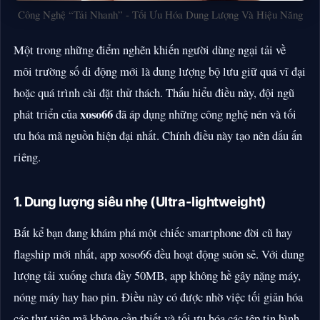
Công Nghệ “Tải Nhanh” - Tối Ưu Hóa Dung Lượng Và Hiệu Năng
Một trong những điểm nghẽn khiến người dùng ngại tải về
môi trường số di động mới là dung lượng bộ lưu giữ quá vĩ đại
hoặc quá trình cài đặt thử thách. Thấu hiểu điều này, đội ngũ
xoso66
phát triển của
đã áp dụng những công nghệ nén và tối
ưu hóa mã nguồn hiện đại nhất. Chính điều này tạo nên dấu ấn
riêng.
1. Dung lượng siêu nhẹ (Ultra-lightweight)
Bất kể bạn đang khám phá một chiếc smartphone đời cũ hay
flagship mới nhất, app xoso66 đều hoạt động suôn sẻ. Với dung
lượng tải xuống chưa đầy 50MB, app không hề gây nặng máy,
nóng máy hay hao pin. Điều này có được nhờ việc tối giản hóa
các thư viện mã không cần thiết và tối ưu hóa các tệp tin hình