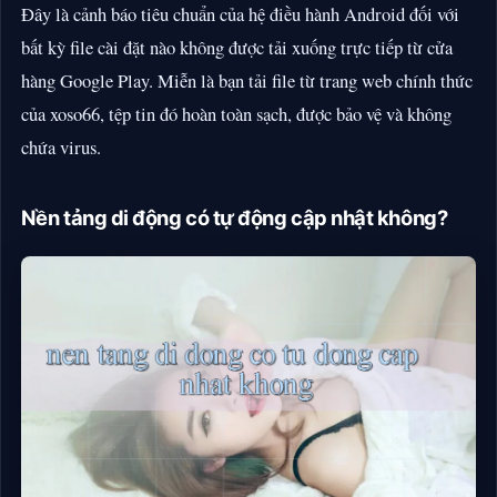
Đây là cảnh báo tiêu chuẩn của hệ điều hành Android đối với
bất kỳ file cài đặt nào không được tải xuống trực tiếp từ cửa
hàng Google Play. Miễn là bạn tải file từ trang web chính thức
của xoso66, tệp tin đó hoàn toàn sạch, được bảo vệ và không
chứa virus.
Nền tảng di động có tự động cập nhật không?