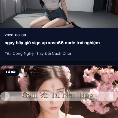
2026-08-09
ngay bây giờ sign up xoso66 code trải nghiệm
### Công Nghệ Thay Đổi Cách Chơi
LÁ BÀI