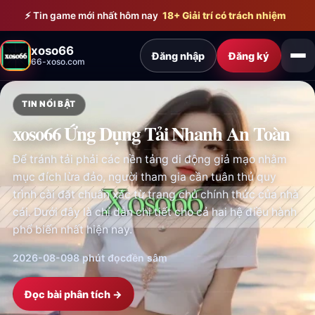
Bỏ qua đến nội dung chính
⚡ Tin game mới nhất hôm nay
18+ Giải trí có trách nhiệm
xoso66
Đăng nhập
Đăng ký
66-xoso.com
TIN NỔI BẬT
xoso66 Ứng Dụng Tải Nhanh An Toàn
Để tránh tải phải các nền tảng di động giả mạo nhằm
mục đích lừa đảo, người tham gia cần tuân thủ quy
trình cài đặt chuẩn xác từ trang chủ chính thức của nhà
cái. Dưới đây là chỉ dẫn chi tiết cho cả hai hệ điều hành
phổ biến nhất hiện nay.
2026-08-09
8 phút đọc
đền sâm
Đọc bài phân tích →