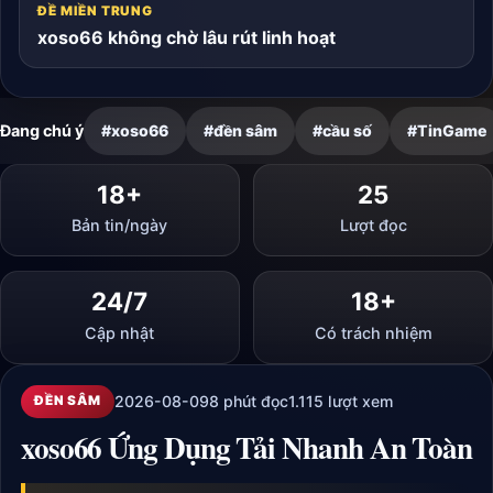
ĐỀ MIỀN TRUNG
xoso66 không chờ lâu rút linh hoạt
Đang chú ý
#xoso66
#đền sâm
#cầu số
#TinGame
Thống kê nhanh
18+
25
Bản tin/ngày
Lượt đọc
24/7
18+
Cập nhật
Có trách nhiệm
2026-08-09
8 phút đọc
1.115 lượt xem
ĐỀN SÂM
xoso66 Ứng Dụng Tải Nhanh An Toàn