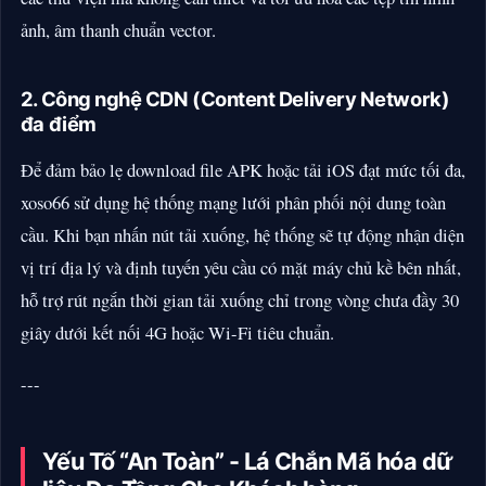
ảnh, âm thanh chuẩn vector.
2. Công nghệ CDN (Content Delivery Network)
đa điểm
Để đảm bảo lẹ download file APK hoặc tải iOS đạt mức tối đa,
xoso66 sử dụng hệ thống mạng lưới phân phối nội dung toàn
cầu. Khi bạn nhấn nút tải xuống, hệ thống sẽ tự động nhận diện
vị trí địa lý và định tuyến yêu cầu có mặt máy chủ kề bên nhất,
hỗ trợ rút ngắn thời gian tải xuống chỉ trong vòng chưa đầy 30
giây dưới kết nối 4G hoặc Wi-Fi tiêu chuẩn.
---
Yếu Tố “An Toàn” - Lá Chắn Mã hóa dữ