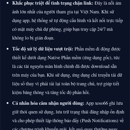
Khắc phục triệt để tình trạng chặn link:
Đây là nỗi ám
ảnh lớn nhất của người tham gia tại Việt Nam. Khi sử
dụng app, hệ thống sẽ tự động cấu hình và kết nối trực tiếp
có mặt máy chủ dự phòng, giúp bạn truy cập 24/7 mà
không lo bị gián đoạn.
Tốc độ xử lý dữ liệu vượt trội:
Phần mềm di động được
thiết kế dưới dạng Native Phần mềm (ứng dụng gốc), tức
là các tài nguyên màn hình chính đã được download sẵn
trên máy của bạn. Khi sử dụng, ứng dụng chỉ truyền tải dữ
liệu số thay vì phải tải lại toàn bộ trang chủ, trợ giúp tiết
kiệm băng thông và tăng tốc độ phản hồi.
Cá nhân hóa cảm nhận người dùng:
App xoso66 ghi lưu
giữ thói quen sử dụng, lưu trữ trạng thái đăng nhập ổn định
và cho phép thiết lập thông báo đẩy (Push Notifications) về
các chương trình khuyến mãi, kết quả quay thưởng ngay