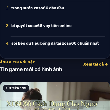
trong nước xoso66 dẫn đầu
bí quyết xoso66 vay tiền online
soi kèo dữ liệu bóng đá tại xoso66 chuẩn nhất
ẢNH & TIN NỔI BẬT
Xem tất cả →
Tin game mới có hình ảnh
RÚT TIỀN SỚM