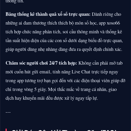
thông tin.
Bảng thống kê thành quả xổ số trực quan:
Dành riêng cho
những ai đam thương thích thích bộ môn số học, app xoso66
tích hợp chức năng phân tích, soi cầu thông minh và thống kê
tần suất hiện diện của các con số dưới dạng biểu đồ trực quan,
giúp người dùng nhẹ nhàng dàng đưa ra quyết định chính xác.
Chăm sóc người chơi 24/7 tích hợp:
Không cần phải mở tab
mới cuốn hút gửi email, tính năng Live Chat trực tiếp ngay
trong app tương trợ bạn gọi đến với các điện thoại viên giúp đỡ
chỉ trong vòng 5 giây. Mọi thắc mắc về trang cá nhân, giao
dịch hay khuyến mãi đều được xử lý ngay tắp lự.
---