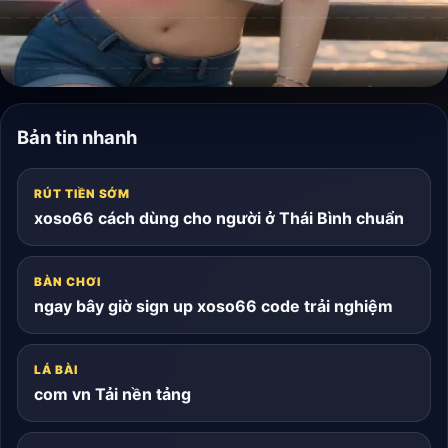
Bản tin nhanh
RÚT TIỀN SỚM
xoso66 cách dùng cho người ở Thái Bình chuẩn
BÀN CHƠI
ngay bây giờ sign up xoso66 code trải nghiệm
LÁ BÀI
com vn Tải nền tảng