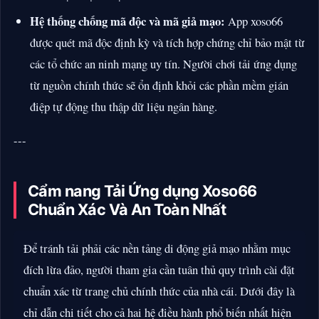
Hệ thống chống mã độc và mã giả mạo:
App xoso66
được quét mã độc định kỳ và tích hợp chứng chỉ bảo mật từ
các tổ chức an ninh mạng uy tín. Người chơi tải ứng dụng
từ nguồn chính thức sẽ ổn định khỏi các phần mềm gián
điệp tự động thu thập dữ liệu ngân hàng.
---
Cẩm nang Tải Ứng dụng Xoso66
Chuẩn Xác Và An Toàn Nhất
Để tránh tải phải các nền tảng di động giả mạo nhằm mục
đích lừa đảo, người tham gia cần tuân thủ quy trình cài đặt
chuẩn xác từ trang chủ chính thức của nhà cái. Dưới đây là
chỉ dẫn chi tiết cho cả hai hệ điều hành phổ biến nhất hiện