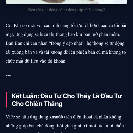
Nền tảng di động có tự động cập nhật không?
Có. Khi có mới với các tính năng tối ưu tốt hơn hoặc vá lỗi bảo
mật, ứng dụng sẽ hiển thị thông báo khi bạn mở phần mềm.
Bạn Bạn chỉ cần nhấn “Đồng ý cập nhật”, hệ thống sẽ tự động
tải xuống bản vá và tải xuống đè lên phiên bản cũ mà không tổ
chức mất dữ liệu vào tài khoản.
---
Kết Luận: Đầu Tư Cho Thấy Là Đầu Tư
Cho Chiến Thắng
xoso66
Việc sở hữu ứng dụng
trên điện thoại cá nhân không
những giúp bạn chủ động thời gian giải trí mọi lúc, mọi chốn