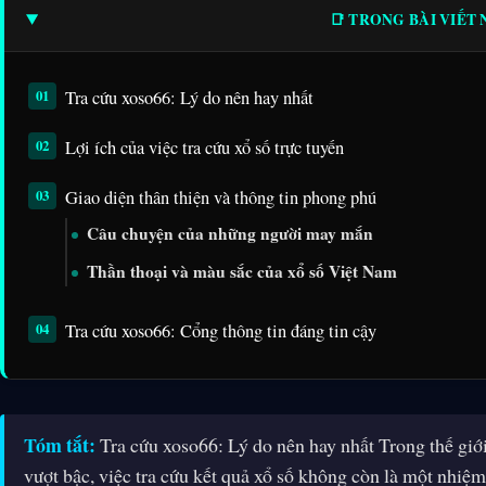
📑 TRONG BÀI VIẾT
Tra cứu xoso66: Lý do nên hay nhất
Lợi ích của việc tra cứu xổ số trực tuyến
Giao diện thân thiện và thông tin phong phú
Câu chuyện của những người may mắn
Thần thoại và màu sắc của xổ số Việt Nam
Tra cứu xoso66: Cổng thông tin đáng tin cậy
Tóm tắt:
Tra cứu xoso66: Lý do nên hay nhất Trong thế giới 
vượt bậc, việc tra cứu kết quả xổ số không còn là một nhiệ