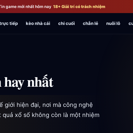
Tin game mới nhất hôm nay
18+ Giải trí có trách nhiệm
trực tiếp
kèo nhà cái
chi cuối
chẵn lẻ
nuôi lô
cư
n hay nhất
ế giới hiện đại, nơi mà công nghệ
kết quả xổ số không còn là một nhiệm