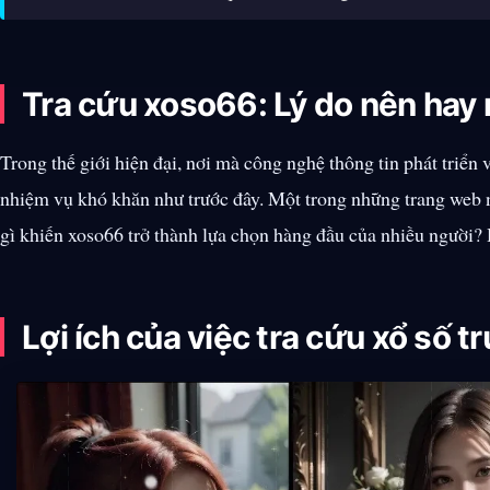
Tra cứu xoso66: Lý do nên hay 
Trong thế giới hiện đại, nơi mà công nghệ thông tin phát triển 
nhiệm vụ khó khăn như trước đây. Một trong những trang web nổ
gì khiến xoso66 trở thành lựa chọn hàng đầu của nhiều người
Lợi ích của việc tra cứu xổ số t